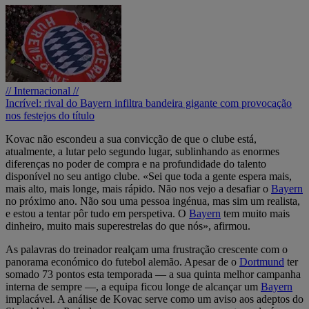
// Internacional //
Incrível: rival do Bayern infiltra bandeira gigante com provocação
nos festejos do título
Kovac não escondeu a sua convicção de que o clube está,
atualmente, a lutar pelo segundo lugar, sublinhando as enormes
diferenças no poder de compra e na profundidade do talento
disponível no seu antigo clube. «Sei que toda a gente espera mais,
mais alto, mais longe, mais rápido. Não nos vejo a desafiar o
Bayern
no próximo ano. Não sou uma pessoa ingénua, mas sim um realista,
e estou a tentar pôr tudo em perspetiva. O
Bayern
tem muito mais
dinheiro, muito mais superestrelas do que nós», afirmou.
As palavras do treinador realçam uma frustração crescente com o
panorama económico do futebol alemão. Apesar de o
Dortmund
ter
somado 73 pontos esta temporada — a sua quinta melhor campanha
interna de sempre —, a equipa ficou longe de alcançar um
Bayern
implacável. A análise de Kovac serve como um aviso aos adeptos do