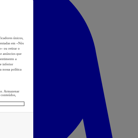
icadores únicos,
esentadas em «Nós
o» ou retirar o
s e anúncios que
sentimento a
e inferior
a nossa política
ção. Armazenar
 conteúdos,