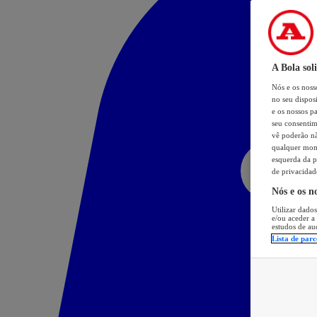
A Bola sol
Nós e os nos
no seu dispos
e os nossos pa
seu consentim
vê poderão não
qualquer mome
esquerda da p
de privacidad
Nós e os n
Utilizar dados
e/ou aceder a
estudos de au
Lista de parc