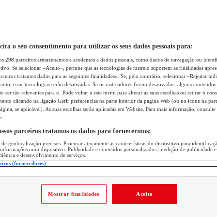
icita o seu consentimento para utilizar os seus dados pessoais para:
sos
298
parceiros armazenamos e acedemos a dados pessoais, como dados de navegação ou identif
itivo. Se selecionar «Aceito», permite que as tecnologias de rastreio suportem as finalidades apr
rceiros tratamos dados para as seguintes finalidades». Se, pelo contrário, selecionar «Rejeitar tud
ento, estas tecnologias serão desativadas. Se os rastreadores forem desativados, alguns conteúdo
 ser tão relevantes para si. Pode voltar a este menu para alterar as suas escolhas ou retirar o con
nto clicando na ligação Gerir preferências na parte inferior da página Web (ou no ícone na part
ágina, se aplicável). As suas escolhas serão aplicadas em Website. Para mais informação, consulte 
e.
ossos parceiros tratamos os dados para fornecermos:
 de geolocalização precisos. Procurar ativamente as características do dispositivo para identifica
 informações num dispositivo. Publicidade e conteúdos personalizados, medição de publicidade e
diência e desenvolvimento de serviços.
eiros (fornecedores)
Mostrar finalidades
Aceito