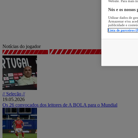
Website. Para mais in
Nós e os nossos
Utilizar dados de geo
Armazenar e/ou aced
publicidade e conteú
Lista de parceiros (
Notícias do jogador
// Seleção //
19.05.2026
Os 26 convocados dos leitores de A BOLA para o Mundial