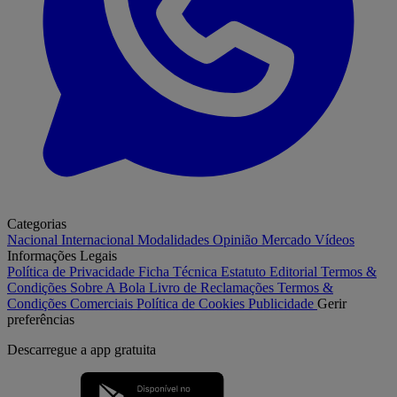
Categorias
Nacional
Internacional
Modalidades
Opinião
Mercado
Vídeos
Informações Legais
Política de Privacidade
Ficha Técnica
Estatuto Editorial
Termos &
Condições
Sobre A Bola
Livro de Reclamações
Termos &
Condições Comerciais
Política de Cookies
Publicidade
Gerir
preferências
Descarregue a
app gratuita