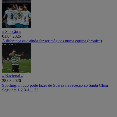
// Seleção //
01.04.2026
A diferença que ainda faz ter mágicos numa equipa (crónica)
// Nacional //
28.03.2026
Sporting: miúdo pode fazer de Suárez na receção ao Santa Clara
Seguinte
1
2
3
4
...
33