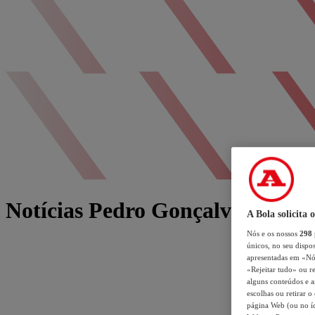
Notícias Pedro Gonçalves
A Bola solicita 
Nós e os nossos
298
únicos, no seu dispos
apresentadas em «Nós 
«Rejeitar tudo» ou re
alguns conteúdos e an
escolhas ou retirar 
página Web (ou no íc