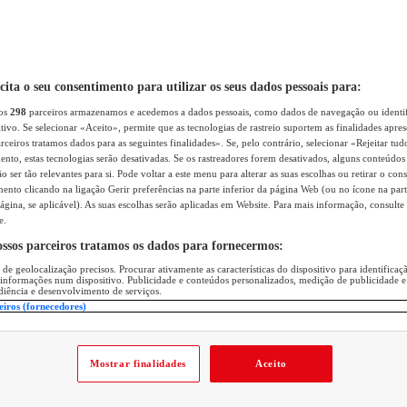
icita o seu consentimento para utilizar os seus dados pessoais para:
sos
298
parceiros armazenamos e acedemos a dados pessoais, como dados de navegação ou identif
itivo. Se selecionar «Aceito», permite que as tecnologias de rastreio suportem as finalidades apr
rceiros tratamos dados para as seguintes finalidades». Se, pelo contrário, selecionar «Rejeitar tud
ento, estas tecnologias serão desativadas. Se os rastreadores forem desativados, alguns conteúdo
 ser tão relevantes para si. Pode voltar a este menu para alterar as suas escolhas ou retirar o con
nto clicando na ligação Gerir preferências na parte inferior da página Web (ou no ícone na part
ágina, se aplicável). As suas escolhas serão aplicadas em Website. Para mais informação, consulte 
e.
ossos parceiros tratamos os dados para fornecermos:
 de geolocalização precisos. Procurar ativamente as características do dispositivo para identifica
 informações num dispositivo. Publicidade e conteúdos personalizados, medição de publicidade e
diência e desenvolvimento de serviços.
eiros (fornecedores)
Mostrar finalidades
Aceito