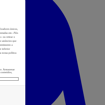
icadores únicos,
esentadas em «Nós
o» ou retirar o
s e anúncios que
sentimento a
e inferior
a nossa política
ção. Armazenar
 conteúdos,