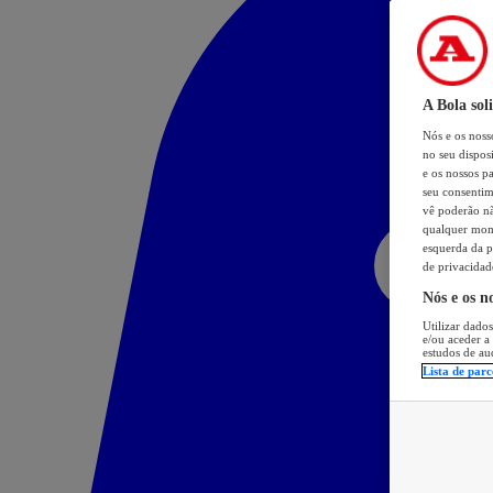
A Bola sol
Nós e os nos
no seu dispos
e os nossos pa
seu consentim
vê poderão não
qualquer mome
esquerda da p
de privacidad
Nós e os n
Utilizar dados
e/ou aceder a
estudos de au
Lista de parc