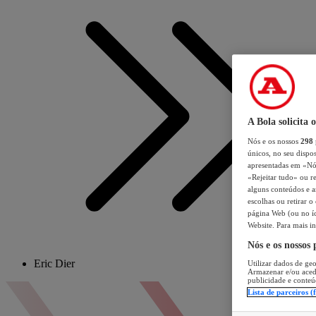
A Bola solicita 
Nós e os nossos
298
únicos, no seu dispos
apresentadas em «Nós 
«Rejeitar tudo» ou re
alguns conteúdos e an
escolhas ou retirar 
página Web (ou no íc
Website. Para mais in
Nós e os nossos
Eric Dier
Utilizar dados de geo
Armazenar e/ou aced
publicidade e conteú
Lista de parceiros (