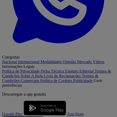
Categorias
Nacional
Internacional
Modalidades
Opinião
Mercado
Vídeos
Informações Legais
Política de Privacidade
Ficha Técnica
Estatuto Editorial
Termos &
Condições
Sobre A Bola
Livro de Reclamações
Termos &
Condições Comerciais
Política de Cookies
Publicidade
Gerir
preferências
Descarregue a
app gratuita
Google Play
App Store