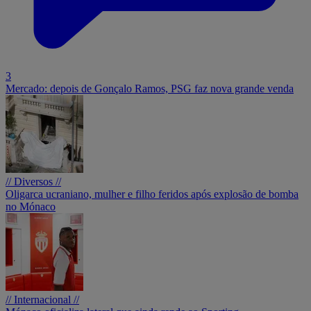
3
Mercado: depois de Gonçalo Ramos, PSG faz nova grande venda
// Diversos //
Oligarca ucraniano, mulher e filho feridos após explosão de bomba
no Mónaco
// Internacional //