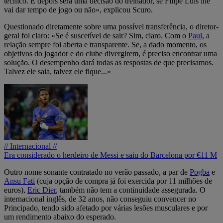
técnico. E depois será uma decisão do treinador, se Filipe Luís lhe
vai dar tempo de jogo ou não», explicou Scuro.
Questionado diretamente sobre uma possível transferência, o diretor-
geral foi claro: «Se é suscetível de sair? Sim, claro. Com o
Paul
, a
relação sempre foi aberta e transparente. Se, a dado momento, os
objetivos do jogador e do clube divergirem, é preciso encontrar uma
solução. O desempenho dará todas as respostas de que precisamos.
Talvez ele saia, talvez ele fique...»
// Internacional //
Era considerado o herdeiro de Messi e saiu do Barcelona por €11 M
Outro nome sonante contratado no verão passado, a par de
Pogba
e
Ansu Fati
(cuja opção de compra já foi exercida por 11 milhões de
euros),
Eric Dier
, também não tem a continuidade assegurada. O
internacional inglês, de 32 anos, não conseguiu convencer no
Principado, tendo sido afetado por várias lesões musculares e por
um rendimento abaixo do esperado.