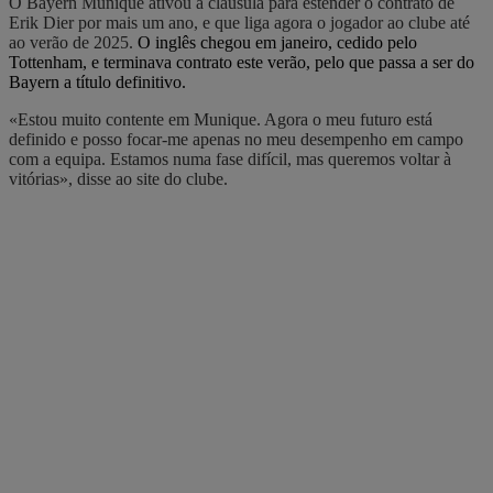
O Bayern Munique ativou a cláusula para estender o contrato de
Erik Dier por mais um ano, e que liga agora o jogador ao clube até
ao verão de 2025.
O inglês chegou em janeiro, cedido pelo
Tottenham, e terminava contrato este verão, pelo que passa a ser do
Bayern a título definitivo.
«Estou muito contente em Munique. Agora o meu futuro está
definido e posso focar-me apenas no meu desempenho em campo
com a equipa. Estamos numa fase difícil, mas queremos voltar à
vitórias», disse ao site do clube.