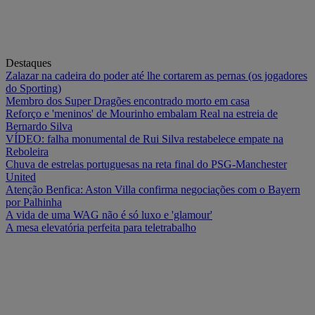
Destaques
Zalazar na cadeira do poder até lhe cortarem as pernas (os jogadores
do Sporting)
Membro dos Super Dragões encontrado morto em casa
Reforço e 'meninos' de Mourinho embalam Real na estreia de
Bernardo Silva
VÍDEO: falha monumental de Rui Silva restabelece empate na
Reboleira
Chuva de estrelas portuguesas na reta final do PSG-Manchester
United
Atenção Benfica: Aston Villa confirma negociações com o Bayern
por Palhinha
A vida de uma WAG não é só luxo e 'glamour'
A mesa elevatória perfeita para teletrabalho