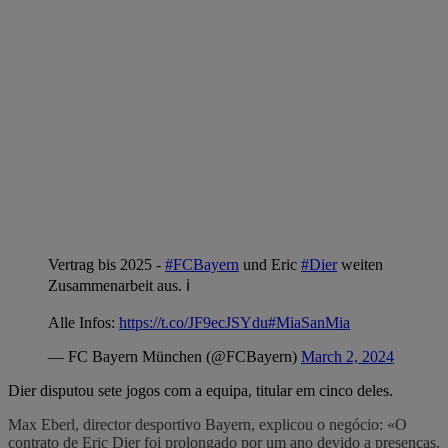
Vertrag bis 2025 -
#FCBayern
und Eric
#Dier
weiten
Zusammenarbeit aus. ℹ️
Alle Infos:
https://t.co/JF9ecJSYdu
#MiaSanMia
— FC Bayern München (@FCBayern)
March 2, 2024
Dier disputou sete jogos com a equipa, titular em cinco deles.
Max Eberl, director desportivo Bayern, explicou o negócio: «O
contrato de Eric Dier foi prolongado por um ano devido a presenças.