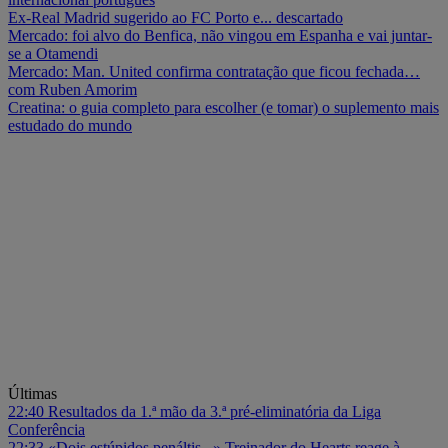
Ex-Real Madrid sugerido ao FC Porto e... descartado
Mercado: foi alvo do Benfica, não vingou em Espanha e vai juntar-
se a Otamendi
Mercado: Man. United confirma contratação que ficou fechada…
com Ruben Amorim
Creatina: o guia completo para escolher (e tomar) o suplemento mais
estudado do mundo
Últimas
22:40
Resultados da 1.ª mão da 3.ª pré-eliminatória da Liga
Conferência
22:33
«Dois estúpidos penáltis...» Treinador do Hearts reage à