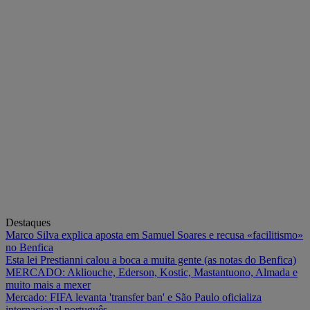
Destaques
Marco Silva explica aposta em Samuel Soares e recusa «facilitismo»
no Benfica
Esta lei Prestianni calou a boca a muita gente (as notas do Benfica)
MERCADO: Akliouche, Ederson, Kostic, Mastantuono, Almada e
muito mais a mexer
Mercado: FIFA levanta 'transfer ban' e São Paulo oficializa
internacional português