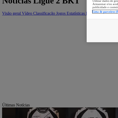
Notícias Ligue 2 BKT
Utilizar dados de geo
Armazenar e/ou aced
publicidade e conteú
Lista de parceiros (
Visão geral
Vídeo
Classificação
Jogos
Estatísticas
Equipas
Últimas Notícias