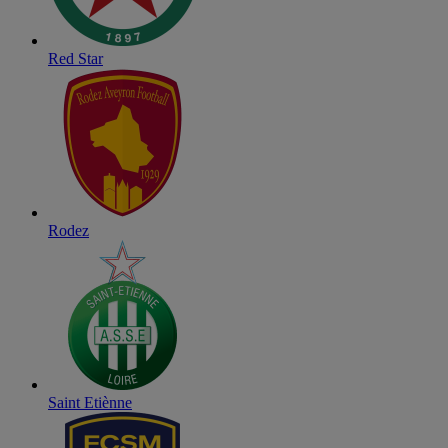
Red Star
Rodez
Saint Etiènne