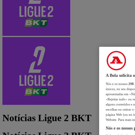
A Bola solicita 
Nós e os nossos
298
únicos, no seu dispos
apresentadas em «Nós 
«Rejeitar tudo» ou re
alguns conteúdos e an
escolhas ou retirar 
Notícias Ligue 2 BKT
página Web (ou no íc
Website. Para mais in
Nós e os nossos