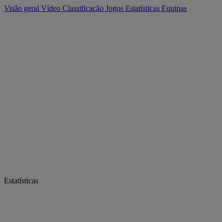
Visão geral
Vídeo
Classificação
Jogos
Estatísticas
Equipas
Estatísticas