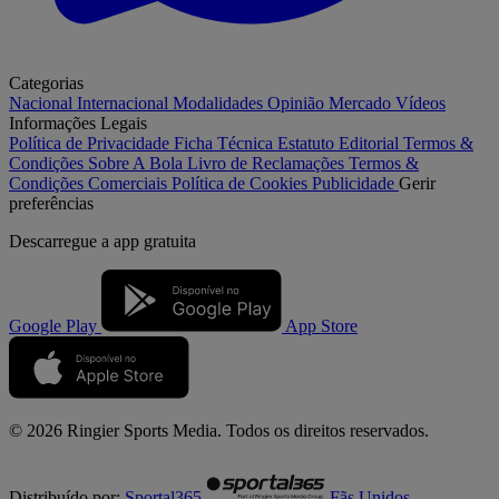
Categorias
Nacional
Internacional
Modalidades
Opinião
Mercado
Vídeos
Informações Legais
Política de Privacidade
Ficha Técnica
Estatuto Editorial
Termos &
Condições
Sobre A Bola
Livro de Reclamações
Termos &
Condições Comerciais
Política de Cookies
Publicidade
Gerir
preferências
Descarregue a
app gratuita
Google Play
App Store
© 2026 Ringier Sports Media. Todos os direitos reservados.
Distribuído por:
Sportal365
Fãs Unidos