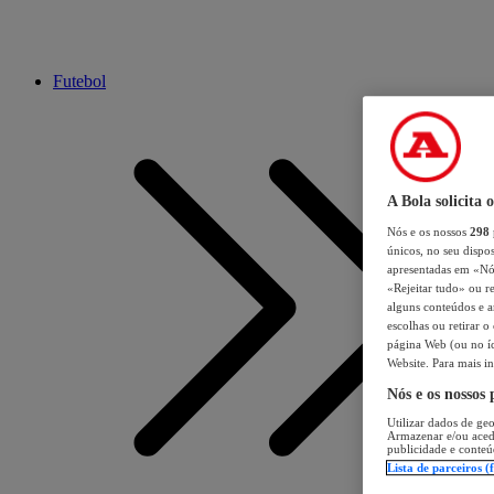
Futebol
A Bola solicita 
Nós e os nossos
298
únicos, no seu dispos
apresentadas em «Nós 
«Rejeitar tudo» ou re
alguns conteúdos e an
escolhas ou retirar 
página Web (ou no íc
Website. Para mais in
Nós e os nossos
Utilizar dados de geo
Armazenar e/ou aced
publicidade e conteú
Lista de parceiros (