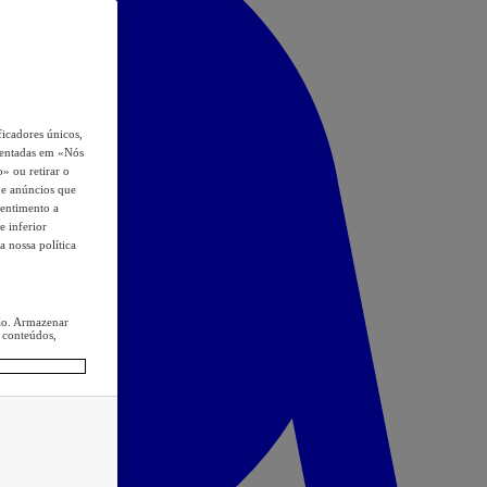
icadores únicos,
esentadas em «Nós
o» ou retirar o
s e anúncios que
sentimento a
e inferior
a nossa política
ção. Armazenar
 conteúdos,