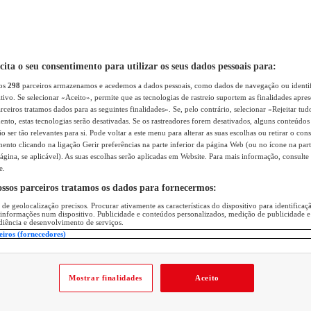
icita o seu consentimento para utilizar os seus dados pessoais para:
sos
298
parceiros armazenamos e acedemos a dados pessoais, como dados de navegação ou identif
itivo. Se selecionar «Aceito», permite que as tecnologias de rastreio suportem as finalidades apr
rceiros tratamos dados para as seguintes finalidades». Se, pelo contrário, selecionar «Rejeitar tud
ento, estas tecnologias serão desativadas. Se os rastreadores forem desativados, alguns conteúdo
 ser tão relevantes para si. Pode voltar a este menu para alterar as suas escolhas ou retirar o con
nto clicando na ligação Gerir preferências na parte inferior da página Web (ou no ícone na part
ágina, se aplicável). As suas escolhas serão aplicadas em Website. Para mais informação, consulte 
e.
ossos parceiros tratamos os dados para fornecermos:
 de geolocalização precisos. Procurar ativamente as características do dispositivo para identifica
 informações num dispositivo. Publicidade e conteúdos personalizados, medição de publicidade e
diência e desenvolvimento de serviços.
eiros (fornecedores)
Mostrar finalidades
Aceito