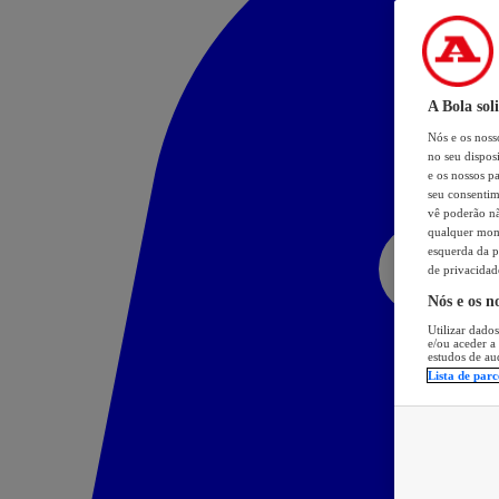
A Bola sol
Nós e os nos
no seu dispos
e os nossos pa
seu consentim
vê poderão não
qualquer mome
esquerda da p
de privacidad
Nós e os n
Utilizar dados
e/ou aceder a
estudos de au
Lista de parc