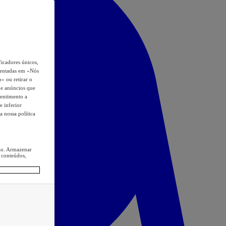
icadores únicos,
esentadas em «Nós
o» ou retirar o
s e anúncios que
sentimento a
e inferior
a nossa política
ção. Armazenar
 conteúdos,