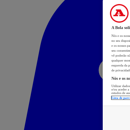
A Bola sol
Nós e os nos
no seu dispos
e os nossos pa
seu consentim
vê poderão não
qualquer mome
esquerda da p
de privacidad
Nós e os n
Utilizar dados
e/ou aceder a
estudos de au
Lista de parc