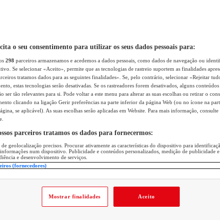
icita o seu consentimento para utilizar os seus dados pessoais para:
sos
298
parceiros armazenamos e acedemos a dados pessoais, como dados de navegação ou identif
itivo. Se selecionar «Aceito», permite que as tecnologias de rastreio suportem as finalidades apr
rceiros tratamos dados para as seguintes finalidades». Se, pelo contrário, selecionar «Rejeitar tud
ento, estas tecnologias serão desativadas. Se os rastreadores forem desativados, alguns conteúdo
 ser tão relevantes para si. Pode voltar a este menu para alterar as suas escolhas ou retirar o con
nto clicando na ligação Gerir preferências na parte inferior da página Web (ou no ícone na part
ágina, se aplicável). As suas escolhas serão aplicadas em Website. Para mais informação, consulte 
e.
ossos parceiros tratamos os dados para fornecermos:
 de geolocalização precisos. Procurar ativamente as características do dispositivo para identifica
 informações num dispositivo. Publicidade e conteúdos personalizados, medição de publicidade e
diência e desenvolvimento de serviços.
eiros (fornecedores)
Mostrar finalidades
Aceito