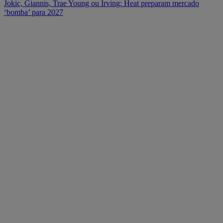
Jokic, Giannis, Trae Young ou Irving: Heat preparam mercado
‘bomba’ para 2027