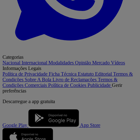
Categorias
Nacional
Internacional
Modalidades
Opinião
Mercado
Vídeos
Informações Legais
Política de Privacidade
Ficha Técnica
Estatuto Editorial
Termos &
Condições
Sobre A Bola
Livro de Reclamações
Termos &
Condições Comerciais
Política de Cookies
Publicidade
Gerir
preferências
Descarregue a
app gratuita
Google Play
App Store