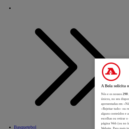
A Bola solicita 
Nós e os nossos
298
únicos, no seu dispos
apresentadas em «Nós 
«Rejeitar tudo» ou re
alguns conteúdos e an
escolhas ou retirar 
página Web (ou no íc
Basquetebol
Website. Para mais in