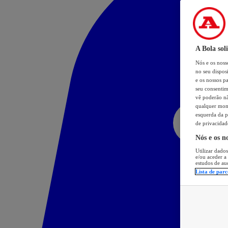
A Bola sol
Nós e os nos
no seu dispos
e os nossos pa
seu consentim
vê poderão não
qualquer mome
esquerda da p
de privacidad
Nós e os n
Utilizar dados
e/ou aceder a
estudos de au
Lista de parc