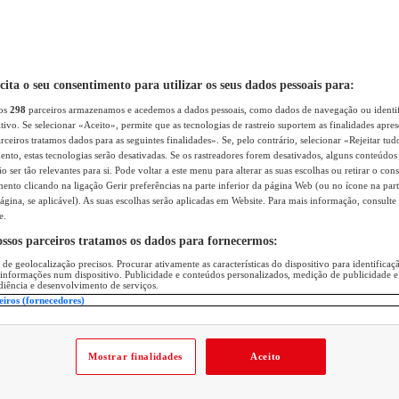
icita o seu consentimento para utilizar os seus dados pessoais para:
sos
298
parceiros armazenamos e acedemos a dados pessoais, como dados de navegação ou identif
itivo. Se selecionar «Aceito», permite que as tecnologias de rastreio suportem as finalidades apr
rceiros tratamos dados para as seguintes finalidades». Se, pelo contrário, selecionar «Rejeitar tud
ento, estas tecnologias serão desativadas. Se os rastreadores forem desativados, alguns conteúdo
 ser tão relevantes para si. Pode voltar a este menu para alterar as suas escolhas ou retirar o con
nto clicando na ligação Gerir preferências na parte inferior da página Web (ou no ícone na part
ágina, se aplicável). As suas escolhas serão aplicadas em Website. Para mais informação, consulte 
e.
ossos parceiros tratamos os dados para fornecermos:
 de geolocalização precisos. Procurar ativamente as características do dispositivo para identifica
 informações num dispositivo. Publicidade e conteúdos personalizados, medição de publicidade e
diência e desenvolvimento de serviços.
eiros (fornecedores)
Mostrar finalidades
Aceito