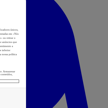
icadores únicos,
esentadas em «Nós
o» ou retirar o
s e anúncios que
sentimento a
e inferior
a nossa política
ção. Armazenar
 conteúdos,