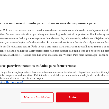
icita o seu consentimento para utilizar os seus dados pessoais para:
sos
298
parceiros armazenamos e acedemos a dados pessoais, como dados de navegação ou identif
itivo. Se selecionar «Aceito», permite que as tecnologias de rastreio suportem as finalidades apr
rceiros tratamos dados para as seguintes finalidades». Se, pelo contrário, selecionar «Rejeitar tud
ento, estas tecnologias serão desativadas. Se os rastreadores forem desativados, alguns conteúdo
 ser tão relevantes para si. Pode voltar a este menu para alterar as suas escolhas ou retirar o con
nto clicando na ligação Gerir preferências na parte inferior da página Web (ou no ícone na part
ágina, se aplicável). As suas escolhas serão aplicadas em Website. Para mais informação, consulte 
e.
ossos parceiros tratamos os dados para fornecermos:
 de geolocalização precisos. Procurar ativamente as características do dispositivo para identifica
 informações num dispositivo. Publicidade e conteúdos personalizados, medição de publicidade e
diência e desenvolvimento de serviços.
eiros (fornecedores)
Mostrar finalidades
Aceito