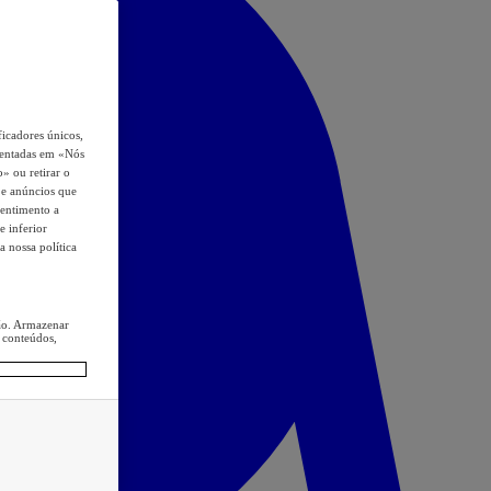
icadores únicos,
esentadas em «Nós
o» ou retirar o
s e anúncios que
sentimento a
e inferior
a nossa política
ção. Armazenar
 conteúdos,