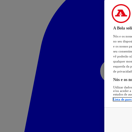
A Bola sol
Nós e os nos
no seu dispos
e os nossos pa
seu consentim
vê poderão não
qualquer mome
esquerda da p
de privacidad
Nós e os n
Utilizar dados
e/ou aceder a
estudos de au
Lista de parc