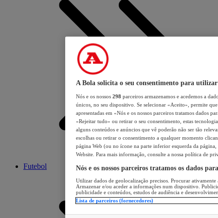
A Bola solicita o seu consentimento para utilizar
Nós e os nossos
298
parceiros armazenamos e acedemos a dados
únicos, no seu dispositivo. Se selecionar «Aceito», permite que 
apresentadas em «Nós e os nossos parceiros tratamos dados para 
«Rejeitar tudo» ou retirar o seu consentimento, estas tecnologia
alguns conteúdos e anúncios que vê poderão não ser tão relevant
escolhas ou retirar o consentimento a qualquer momento clicand
página Web (ou no ícone na parte inferior esquerda da página, s
Website. Para mais informação, consulte a nossa política de pri
Futebol
Nós e os nossos parceiros tratamos os dados par
Utilizar dados de geolocalização precisos. Procurar ativamente a
Armazenar e/ou aceder a informações num dispositivo. Publici
publicidade e conteúdos, estudos de audiência e desenvolvimen
Lista de parceiros (fornecedores)