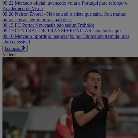
09:22
Mercado oficial: avançado volta a Portugal para reforçar o
Académico de Viseu
09:20
Nelson Évora: «Não sou só o atleta que salta. Sou muitas
outras coisas, tenho outras paixões»
09:15
FC Porto: Newcastle não seduz Froholdt
09:13
CENTRAL DE TRANSFERÊNCIAS: siga tudo aqui
09:10
Mercado Sporting: negociação por Diomande tremida, mas
ainda possível
Ler mais
Vídeos