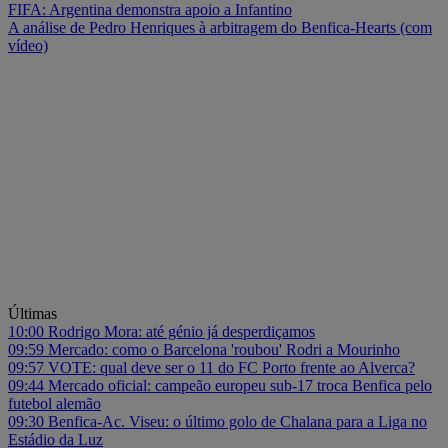
FIFA: Argentina demonstra apoio a Infantino
A análise de Pedro Henriques à arbitragem do Benfica-Hearts (com
vídeo)
Últimas
10:00
Rodrigo Mora: até génio já desperdiçamos
09:59
Mercado: como o Barcelona 'roubou' Rodri a Mourinho
09:57
VOTE: qual deve ser o 11 do FC Porto frente ao Alverca?
09:44
Mercado oficial: campeão europeu sub-17 troca Benfica pelo
futebol alemão
09:30
Benfica-Ac. Viseu: o último golo de Chalana para a Liga no
Estádio da Luz