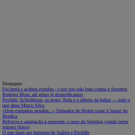
Destaques
Foi herói e acabou expulso - e por isso não joga contra o Sporting
Rodrigo Mora: até génio já desperdiçamos
Pavlidis, Schjelderup, os testes, Rafa e o dilema da baliza — tudo o
que disse Marco Silva
«Dois estúpidos penáltis...» Treinador do Hearts reage à 'tareia' do
Benfica
Reforços e adaptação à esquerda: o onze do Sporting votado pelos
leitores (fotos)
O que fazer aos humores de Suárez e Pavlidis