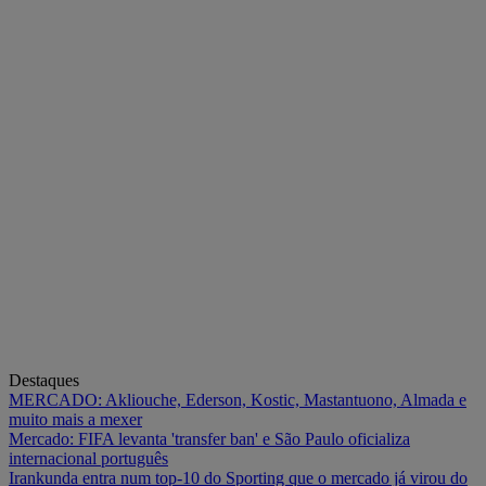
Destaques
MERCADO: Akliouche, Ederson, Kostic, Mastantuono, Almada e
muito mais a mexer
Mercado: FIFA levanta 'transfer ban' e São Paulo oficializa
internacional português
Irankunda entra num top-10 do Sporting que o mercado já virou do