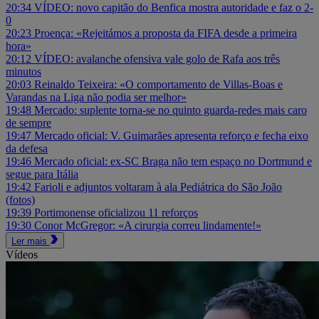
20:34
VÍDEO: novo capitão do Benfica mostra autoridade e faz o 2-
0
20:23
Proença: «Rejeitámos a proposta da FIFA desde a primeira
hora»
20:12
VÍDEO: avalanche ofensiva vale golo de Rafa aos três
minutos
20:03
Reinaldo Teixeira: «O comportamento de Villas-Boas e
Varandas na Liga não podia ser melhor»
19:48
Mercado: suplente torna-se no quinto guarda-redes mais caro
de sempre
19:47
Mercado oficial: V. Guimarães apresenta reforço e fecha eixo
da defesa
19:46
Mercado oficial: ex-SC Braga não tem espaço no Dortmund e
segue para Itália
19:42
Farioli e adjuntos voltaram à ala Pediátrica do São João
(fotos)
19:39
Portimonense oficializou 11 reforços
19:30
Conor McGregor: «A cirurgia correu lindamente!»
Ler mais
Vídeos