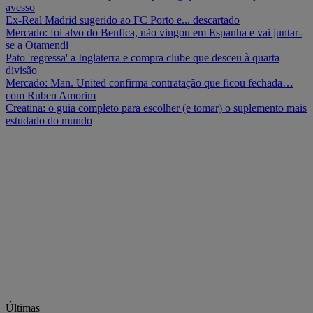
avesso
Ex-Real Madrid sugerido ao FC Porto e... descartado
Mercado: foi alvo do Benfica, não vingou em Espanha e vai juntar-
se a Otamendi
Pato 'regressa' a Inglaterra e compra clube que desceu à quarta
divisão
Mercado: Man. United confirma contratação que ficou fechada…
com Ruben Amorim
Creatina: o guia completo para escolher (e tomar) o suplemento mais
estudado do mundo
Últimas