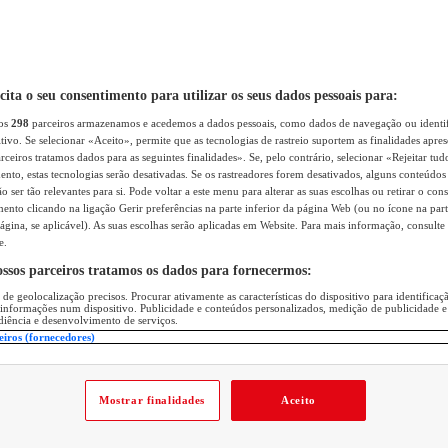
icita o seu consentimento para utilizar os seus dados pessoais para:
sos
298
parceiros armazenamos e acedemos a dados pessoais, como dados de navegação ou identif
itivo. Se selecionar «Aceito», permite que as tecnologias de rastreio suportem as finalidades apr
rceiros tratamos dados para as seguintes finalidades». Se, pelo contrário, selecionar «Rejeitar tud
ento, estas tecnologias serão desativadas. Se os rastreadores forem desativados, alguns conteúdo
 ser tão relevantes para si. Pode voltar a este menu para alterar as suas escolhas ou retirar o con
nto clicando na ligação Gerir preferências na parte inferior da página Web (ou no ícone na part
ágina, se aplicável). As suas escolhas serão aplicadas em Website. Para mais informação, consulte 
e.
ossos parceiros tratamos os dados para fornecermos:
 de geolocalização precisos. Procurar ativamente as características do dispositivo para identifica
 informações num dispositivo. Publicidade e conteúdos personalizados, medição de publicidade e
diência e desenvolvimento de serviços.
eiros (fornecedores)
Mostrar finalidades
Aceito