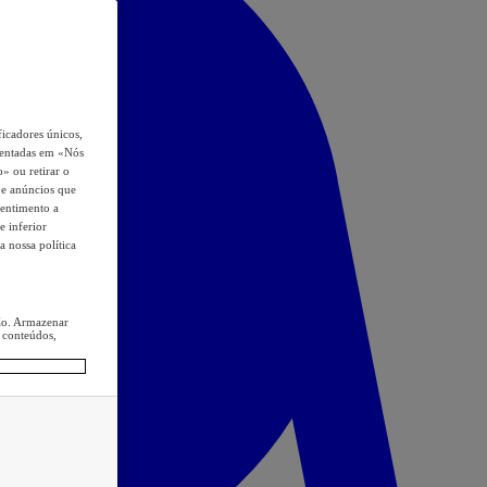
icadores únicos,
esentadas em «Nós
o» ou retirar o
s e anúncios que
sentimento a
e inferior
a nossa política
ção. Armazenar
 conteúdos,