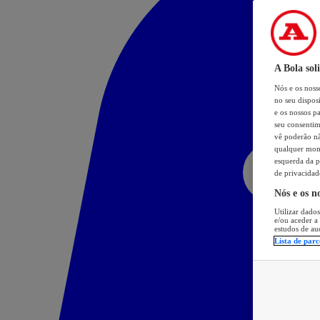
A Bola sol
Nós e os nos
no seu dispos
e os nossos pa
seu consentim
vê poderão não
qualquer mome
esquerda da p
de privacidad
Nós e os n
Utilizar dados
e/ou aceder a
estudos de au
Lista de parc