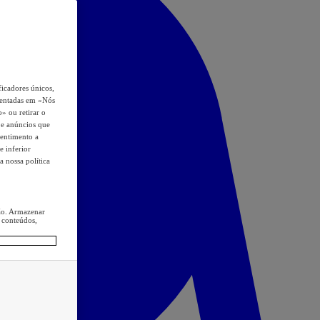
icadores únicos,
esentadas em «Nós
o» ou retirar o
s e anúncios que
sentimento a
e inferior
a nossa política
ção. Armazenar
 conteúdos,