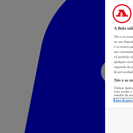
A Bola sol
Nós e os nos
no seu dispos
e os nossos pa
seu consentim
vê poderão não
qualquer mome
esquerda da p
de privacidad
Nós e os n
Utilizar dados
e/ou aceder a
estudos de au
Lista de parc