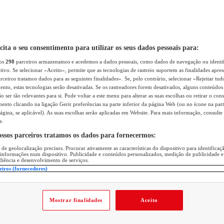
icita o seu consentimento para utilizar os seus dados pessoais para:
sos
298
parceiros armazenamos e acedemos a dados pessoais, como dados de navegação ou identif
itivo. Se selecionar «Aceito», permite que as tecnologias de rastreio suportem as finalidades apr
rceiros tratamos dados para as seguintes finalidades». Se, pelo contrário, selecionar «Rejeitar tud
ento, estas tecnologias serão desativadas. Se os rastreadores forem desativados, alguns conteúdo
 ser tão relevantes para si. Pode voltar a este menu para alterar as suas escolhas ou retirar o con
nto clicando na ligação Gerir preferências na parte inferior da página Web (ou no ícone na part
ágina, se aplicável). As suas escolhas serão aplicadas em Website. Para mais informação, consulte 
e.
ossos parceiros tratamos os dados para fornecermos:
 de geolocalização precisos. Procurar ativamente as características do dispositivo para identifica
 informações num dispositivo. Publicidade e conteúdos personalizados, medição de publicidade e
diência e desenvolvimento de serviços.
eiros (fornecedores)
Mostrar finalidades
Aceito