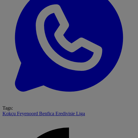
Tags:
Kokçu
Feyenoord
Benfica
Eredivisie
Liga