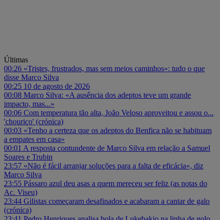
Últimas
00:26
«Tristes, frustrados, mas sem meios caminhos»: tudo o que
disse Marco Silva
00:25
10 de agosto de 2026
00:08
Marco Silva: «A ausência dos adeptos teve um grande
impacto, mas...»
00:06
Com temperatura tão alta, João Veloso aproveitou e assou o...
'chouriço' (crónica)
00:03
«Tenho a certeza que os adeptos do Benfica não se habituam
a empates em casa»
00:01
A resposta contundente de Marco Silva em relação a Samuel
Soares e Trubin
23:57
«Não é fácil arranjar soluções para a falta de eficácia», diz
Marco Silva
23:55
Pássaro azul deu asas a quem mereceu ser feliz (as notas do
Ac. Viseu)
23:44
Gilistas começaram desafinados e acabaram a cantar de galo
(crónica)
23:41
Pedro Henriques analisa bola de Lukebakio na linha de golo