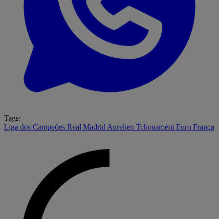
Tags:
Liga dos Campeões
Real Madrid
Aurelien Tchouaméni
Euro
França