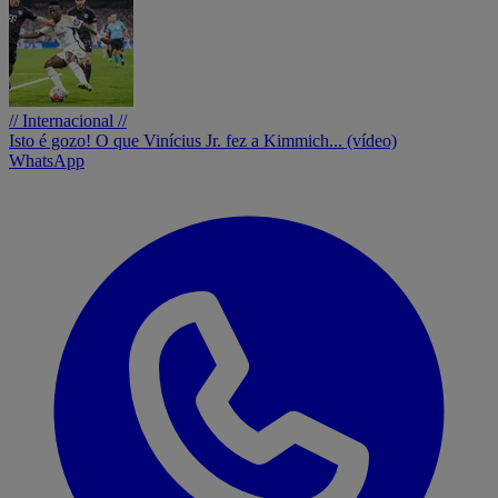
// Internacional //
Isto é gozo! O que Vinícius Jr. fez a Kimmich... (vídeo)
WhatsApp