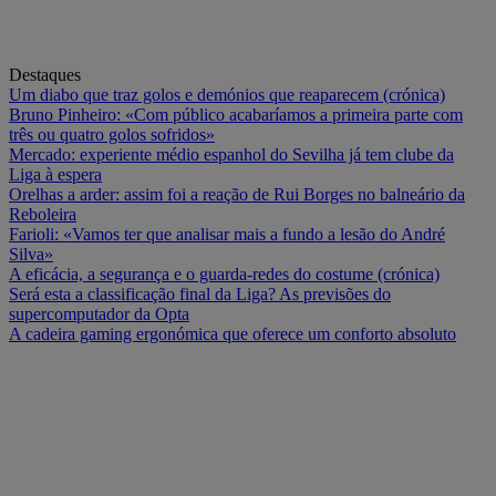
Destaques
Um diabo que traz golos e demónios que reaparecem (crónica)
Bruno Pinheiro: «Com público acabaríamos a primeira parte com
três ou quatro golos sofridos»
Mercado: experiente médio espanhol do Sevilha já tem clube da
Liga à espera
Orelhas a arder: assim foi a reação de Rui Borges no balneário da
Reboleira
Farioli: «Vamos ter que analisar mais a fundo a lesão do André
Silva»
A eficácia, a segurança e o guarda-redes do costume (crónica)
Será esta a classificação final da Liga? As previsões do
supercomputador da Opta
A cadeira gaming ergonómica que oferece um conforto absoluto