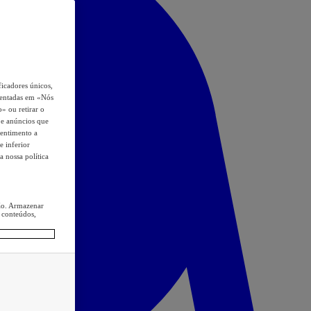
icadores únicos,
esentadas em «Nós
o» ou retirar o
s e anúncios que
sentimento a
e inferior
a nossa política
ção. Armazenar
 conteúdos,