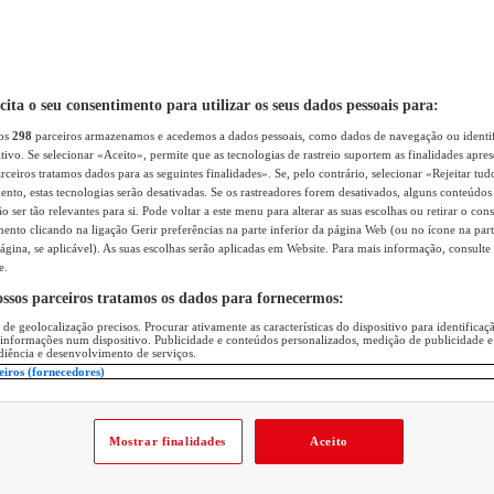
icita o seu consentimento para utilizar os seus dados pessoais para:
sos
298
parceiros armazenamos e acedemos a dados pessoais, como dados de navegação ou identif
itivo. Se selecionar «Aceito», permite que as tecnologias de rastreio suportem as finalidades apr
rceiros tratamos dados para as seguintes finalidades». Se, pelo contrário, selecionar «Rejeitar tud
ento, estas tecnologias serão desativadas. Se os rastreadores forem desativados, alguns conteúdo
 ser tão relevantes para si. Pode voltar a este menu para alterar as suas escolhas ou retirar o con
nto clicando na ligação Gerir preferências na parte inferior da página Web (ou no ícone na part
ágina, se aplicável). As suas escolhas serão aplicadas em Website. Para mais informação, consulte 
e.
ossos parceiros tratamos os dados para fornecermos:
 de geolocalização precisos. Procurar ativamente as características do dispositivo para identifica
 informações num dispositivo. Publicidade e conteúdos personalizados, medição de publicidade e
diência e desenvolvimento de serviços.
eiros (fornecedores)
Mostrar finalidades
Aceito