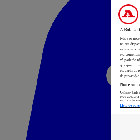
A Bola sol
Nós e os nos
no seu dispos
e os nossos pa
seu consentim
vê poderão não
qualquer mome
esquerda da p
de privacidad
Nós e os n
Utilizar dados
e/ou aceder a
estudos de au
Lista de parc