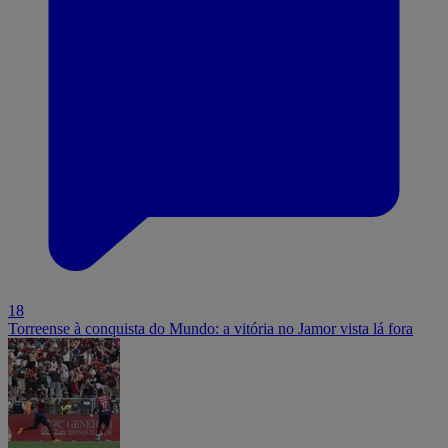
18
Torreense à conquista do Mundo: a vitória no Jamor vista lá fora