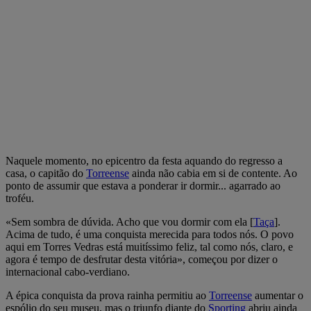
Naquele momento, no epicentro da festa aquando do regresso a
casa, o capitão do
Torreense
ainda não cabia em si de contente. Ao
ponto de assumir que estava a ponderar ir dormir... agarrado ao
troféu.
«Sem sombra de dúvida. Acho que vou dormir com ela [
Taça
].
Acima de tudo, é uma conquista merecida para todos nós. O povo
aqui em Torres Vedras está muitíssimo feliz, tal como nós, claro, e
agora é tempo de desfrutar desta vitória», começou por dizer o
internacional cabo-verdiano.
A épica conquista da prova rainha permitiu ao
Torreense
aumentar o
espólio do seu museu, mas o triunfo diante do
Sporting
abriu ainda