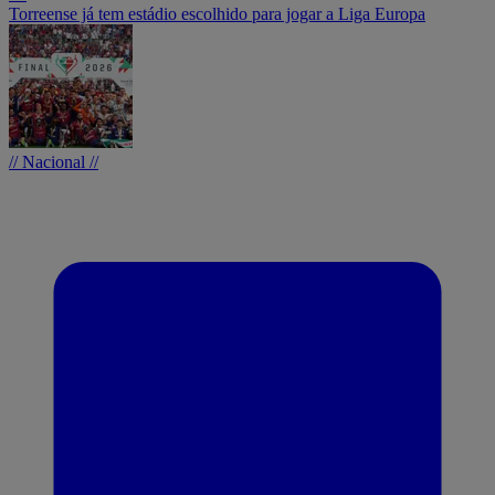
Torreense já tem estádio escolhido para jogar a Liga Europa
// Nacional //