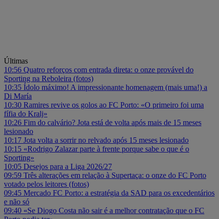
Últimas
10:56
Quatro reforços com entrada direta: o onze provável do
Sporting na Reboleira (fotos)
10:35
Ídolo máximo! A impressionante homenagem (mais uma!) a
Di María
10:30
Ramires revive os golos ao FC Porto: «O primeiro foi uma
fífia do Kralj»
10:26
Fim do calvário? Jota está de volta após mais de 15 meses
lesionado
10:17
Jota volta a sorrir no relvado após 15 meses lesionado
10:15
«Rodrigo Zalazar parte à frente porque sabe o que é o
Sporting»
10:05
Desejos para a Liga 2026/27
09:59
Três alterações em relação à Supertaça: o onze do FC Porto
votado pelos leitores (fotos)
09:45
Mercado FC Porto: a estratégia da SAD para os excedentários
e não só
09:40
«Se Diogo Costa não sair é a melhor contratação que o FC