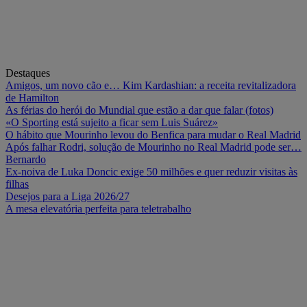
Destaques
Amigos, um novo cão e… Kim Kardashian: a receita revitalizadora
de Hamilton
As férias do herói do Mundial que estão a dar que falar (fotos)
«O Sporting está sujeito a ficar sem Luis Suárez»
O hábito que Mourinho levou do Benfica para mudar o Real Madrid
Após falhar Rodri, solução de Mourinho no Real Madrid pode ser…
Bernardo
Ex-noiva de Luka Doncic exige 50 milhões e quer reduzir visitas às
filhas
Desejos para a Liga 2026/27
A mesa elevatória perfeita para teletrabalho