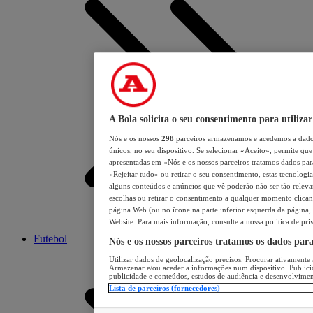
A Bola solicita o seu consentimento para utilizar
Nós e os nossos
298
parceiros armazenamos e acedemos a dados
únicos, no seu dispositivo. Se selecionar «Aceito», permite que 
apresentadas em «Nós e os nossos parceiros tratamos dados para 
«Rejeitar tudo» ou retirar o seu consentimento, estas tecnologia
alguns conteúdos e anúncios que vê poderão não ser tão relevant
escolhas ou retirar o consentimento a qualquer momento clicand
página Web (ou no ícone na parte inferior esquerda da página, s
Website. Para mais informação, consulte a nossa política de pri
Futebol
Nós e os nossos parceiros tratamos os dados par
Utilizar dados de geolocalização precisos. Procurar ativamente a
Armazenar e/ou aceder a informações num dispositivo. Publici
publicidade e conteúdos, estudos de audiência e desenvolvimen
Lista de parceiros (fornecedores)