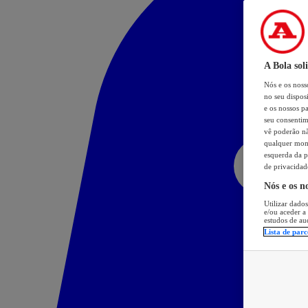
A Bola sol
Nós e os nos
no seu dispos
e os nossos pa
seu consentim
vê poderão não
qualquer mome
esquerda da p
de privacidad
Nós e os n
Utilizar dados
e/ou aceder a
estudos de au
Lista de parc