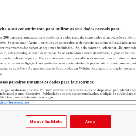
icita o seu consentimento para utilizar os seus dados pessoais para:
sos
298
parceiros armazenamos e acedemos a dados pessoais, como dados de navegação ou identif
itivo. Se selecionar «Aceito», permite que as tecnologias de rastreio suportem as finalidades apr
rceiros tratamos dados para as seguintes finalidades». Se, pelo contrário, selecionar «Rejeitar tud
ento, estas tecnologias serão desativadas. Se os rastreadores forem desativados, alguns conteúdo
 ser tão relevantes para si. Pode voltar a este menu para alterar as suas escolhas ou retirar o con
nto clicando na ligação Gerir preferências na parte inferior da página Web (ou no ícone na part
ágina, se aplicável). As suas escolhas serão aplicadas em Website. Para mais informação, consulte 
e.
ossos parceiros tratamos os dados para fornecermos:
 de geolocalização precisos. Procurar ativamente as características do dispositivo para identifica
 informações num dispositivo. Publicidade e conteúdos personalizados, medição de publicidade e
diência e desenvolvimento de serviços.
eiros (fornecedores)
Mostrar finalidades
Aceito