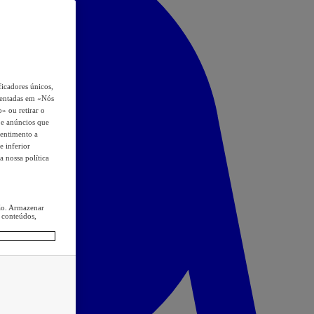
icadores únicos,
esentadas em «Nós
o» ou retirar o
s e anúncios que
sentimento a
e inferior
a nossa política
ção. Armazenar
 conteúdos,