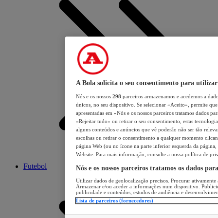
A Bola solicita o seu consentimento para utilizar
Nós e os nossos
298
parceiros armazenamos e acedemos a dados
únicos, no seu dispositivo. Se selecionar «Aceito», permite que 
apresentadas em «Nós e os nossos parceiros tratamos dados para 
«Rejeitar tudo» ou retirar o seu consentimento, estas tecnologia
alguns conteúdos e anúncios que vê poderão não ser tão relevant
escolhas ou retirar o consentimento a qualquer momento clicand
página Web (ou no ícone na parte inferior esquerda da página, s
Website. Para mais informação, consulte a nossa política de pri
Futebol
Nós e os nossos parceiros tratamos os dados par
Utilizar dados de geolocalização precisos. Procurar ativamente a
Armazenar e/ou aceder a informações num dispositivo. Publici
publicidade e conteúdos, estudos de audiência e desenvolvimen
Lista de parceiros (fornecedores)