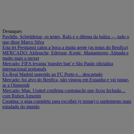
Destaques
Pavlidis, Schjelderup, os testes, Rafa e o dilema da baliza — tudo o
que disse Marco Silva
Esta lei Prestianni calou a boca a muita gente (as notas do Benfica)
MERCADO: Akliouche, Ederson, Kostic, Mastantuono, Almada e
muito mais a mexer
Mercado: FIFA levanta 'transfer ban' e São Paulo oficializa
internacional português
Ex-Real Madrid sugerido ao FC Porto e... descartado
Mercado: foi alvo do Benfica, não vingou em Espanha e vai juntar-
se a Otamendi
Mercado: Man. United confirma contratação que ficou fechada…
com Ruben Amorim
Creatina: o guia completo para escolher (e tomar) o suplemento mais
estudado do mundo