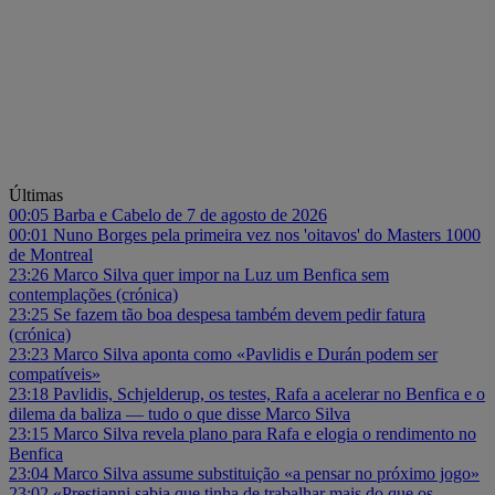
Últimas
00:05
Barba e Cabelo de 7 de agosto de 2026
00:01
Nuno Borges pela primeira vez nos 'oitavos' do Masters 1000
de Montreal
23:26
Marco Silva quer impor na Luz um Benfica sem
contemplações (crónica)
23:25
Se fazem tão boa despesa também devem pedir fatura
(crónica)
23:23
Marco Silva aponta como «Pavlidis e Durán podem ser
compatíveis»
23:18
Pavlidis, Schjelderup, os testes, Rafa a acelerar no Benfica e o
dilema da baliza — tudo o que disse Marco Silva
23:15
Marco Silva revela plano para Rafa e elogia o rendimento no
Benfica
23:04
Marco Silva assume substituição «a pensar no próximo jogo»
23:02
«Prestianni sabia que tinha de trabalhar mais do que os