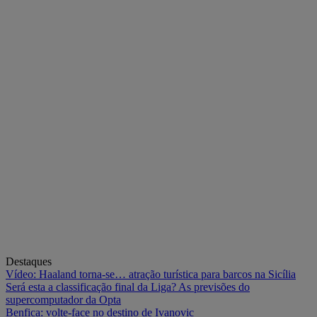
Destaques
Vídeo: Haaland torna-se… atração turística para barcos na Sicília
Será esta a classificação final da Liga? As previsões do
supercomputador da Opta
Benfica: volte-face no destino de Ivanovic