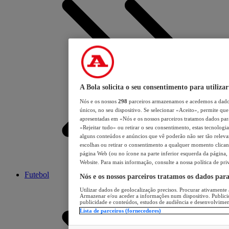
A Bola solicita o seu consentimento para utilizar
Nós e os nossos
298
parceiros armazenamos e acedemos a dados
únicos, no seu dispositivo. Se selecionar «Aceito», permite que 
apresentadas em «Nós e os nossos parceiros tratamos dados para 
«Rejeitar tudo» ou retirar o seu consentimento, estas tecnologia
alguns conteúdos e anúncios que vê poderão não ser tão relevant
escolhas ou retirar o consentimento a qualquer momento clicand
página Web (ou no ícone na parte inferior esquerda da página, s
Website. Para mais informação, consulte a nossa política de pri
Futebol
Nós e os nossos parceiros tratamos os dados par
Utilizar dados de geolocalização precisos. Procurar ativamente a
Armazenar e/ou aceder a informações num dispositivo. Publici
publicidade e conteúdos, estudos de audiência e desenvolvimen
Lista de parceiros (fornecedores)