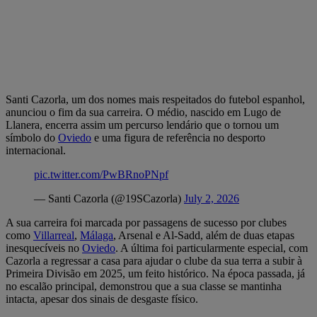
Santi Cazorla, um dos nomes mais respeitados do futebol espanhol,
anunciou o fim da sua carreira. O médio, nascido em Lugo de
Llanera, encerra assim um percurso lendário que o tornou um
símbolo do
Oviedo
e uma figura de referência no desporto
internacional.
pic.twitter.com/PwBRnoPNpf
— Santi Cazorla (@19SCazorla)
July 2, 2026
A sua carreira foi marcada por passagens de sucesso por clubes
como
Villarreal
,
Málaga
, Arsenal e Al-Sadd, além de duas etapas
inesquecíveis no
Oviedo
. A última foi particularmente especial, com
Cazorla a regressar a casa para ajudar o clube da sua terra a subir à
Primeira Divisão em 2025, um feito histórico. Na época passada, já
no escalão principal, demonstrou que a sua classe se mantinha
intacta, apesar dos sinais de desgaste físico.