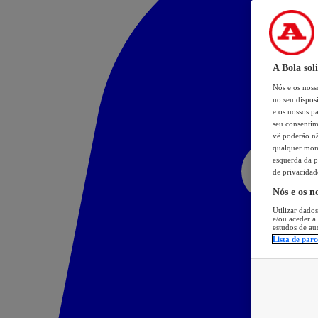
A Bola sol
Nós e os nos
no seu dispos
e os nossos pa
seu consentim
vê poderão não
qualquer mome
esquerda da p
de privacidad
Nós e os n
Utilizar dados
e/ou aceder a
estudos de au
Lista de parc