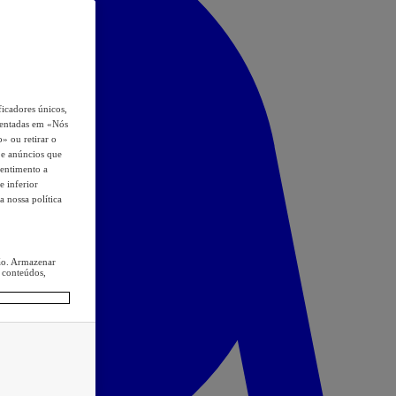
icadores únicos,
esentadas em «Nós
o» ou retirar o
s e anúncios que
sentimento a
e inferior
a nossa política
ção. Armazenar
 conteúdos,