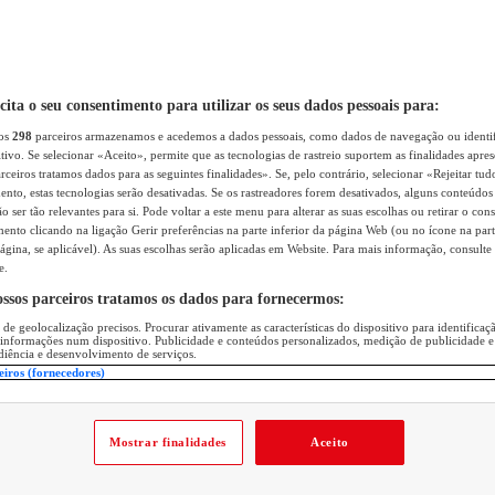
icita o seu consentimento para utilizar os seus dados pessoais para:
sos
298
parceiros armazenamos e acedemos a dados pessoais, como dados de navegação ou identif
itivo. Se selecionar «Aceito», permite que as tecnologias de rastreio suportem as finalidades apr
rceiros tratamos dados para as seguintes finalidades». Se, pelo contrário, selecionar «Rejeitar tud
ento, estas tecnologias serão desativadas. Se os rastreadores forem desativados, alguns conteúdo
 ser tão relevantes para si. Pode voltar a este menu para alterar as suas escolhas ou retirar o con
nto clicando na ligação Gerir preferências na parte inferior da página Web (ou no ícone na part
ágina, se aplicável). As suas escolhas serão aplicadas em Website. Para mais informação, consulte 
e.
ossos parceiros tratamos os dados para fornecermos:
 de geolocalização precisos. Procurar ativamente as características do dispositivo para identifica
 informações num dispositivo. Publicidade e conteúdos personalizados, medição de publicidade e
diência e desenvolvimento de serviços.
eiros (fornecedores)
Mostrar finalidades
Aceito