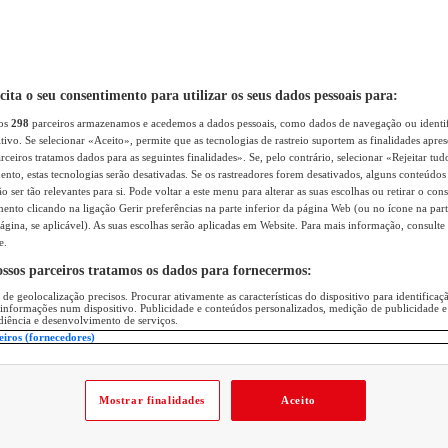
icita o seu consentimento para utilizar os seus dados pessoais para:
sos
298
parceiros armazenamos e acedemos a dados pessoais, como dados de navegação ou identif
itivo. Se selecionar «Aceito», permite que as tecnologias de rastreio suportem as finalidades apr
rceiros tratamos dados para as seguintes finalidades». Se, pelo contrário, selecionar «Rejeitar tud
ento, estas tecnologias serão desativadas. Se os rastreadores forem desativados, alguns conteúdo
 ser tão relevantes para si. Pode voltar a este menu para alterar as suas escolhas ou retirar o con
nto clicando na ligação Gerir preferências na parte inferior da página Web (ou no ícone na part
ágina, se aplicável). As suas escolhas serão aplicadas em Website. Para mais informação, consulte 
e.
ossos parceiros tratamos os dados para fornecermos:
 de geolocalização precisos. Procurar ativamente as características do dispositivo para identifica
 informações num dispositivo. Publicidade e conteúdos personalizados, medição de publicidade e
diência e desenvolvimento de serviços.
eiros (fornecedores)
Mostrar finalidades
Aceito