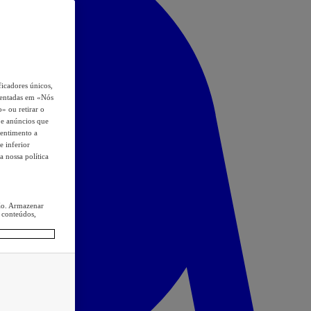
icadores únicos,
esentadas em «Nós
o» ou retirar o
s e anúncios que
sentimento a
e inferior
a nossa política
ção. Armazenar
 conteúdos,