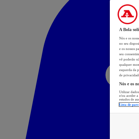
A Bola sol
Nós e os nos
no seu dispos
e os nossos pa
seu consentim
vê poderão não
qualquer mome
esquerda da p
de privacidad
Nós e os n
Utilizar dados
e/ou aceder a
estudos de au
Lista de parc