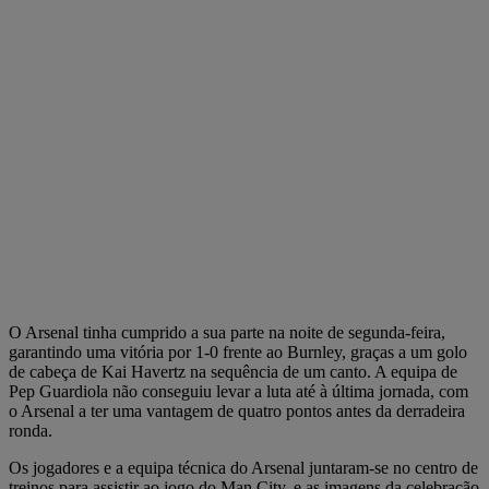
O Arsenal tinha cumprido a sua parte na noite de segunda-feira,
garantindo uma vitória por 1-0 frente ao Burnley, graças a um golo
de cabeça de Kai Havertz na sequência de um canto. A equipa de
Pep Guardiola não conseguiu levar a luta até à última jornada, com
o Arsenal a ter uma vantagem de quatro pontos antes da derradeira
ronda.
Os jogadores e a equipa técnica do Arsenal juntaram-se no centro de
treinos para assistir ao jogo do Man City, e as imagens da celebração