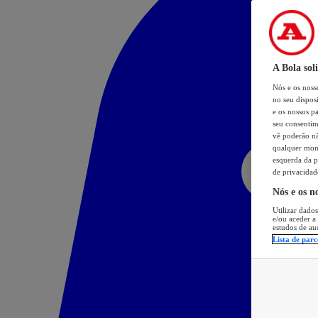
A Bola sol
Nós e os nos
no seu dispos
e os nossos pa
seu consentim
vê poderão não
qualquer mome
esquerda da p
de privacidad
Nós e os n
Utilizar dados
e/ou aceder a
estudos de au
Lista de parc