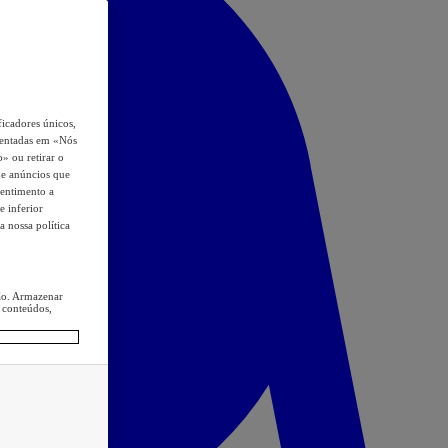
icadores únicos,
esentadas em «Nós
o» ou retirar o
s e anúncios que
sentimento a
e inferior
a nossa política
ção. Armazenar
 conteúdos,