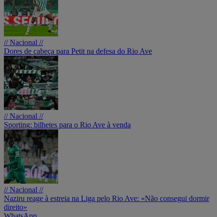
// Nacional //
Dores de cabeça para Petit na defesa do Rio Ave
// Nacional //
Sporting: bilhetes para o Rio Ave à venda
// Nacional //
Naziru reage à estreia na Liga pelo Rio Ave: «Não consegui dormir
direito»
WhatsApp