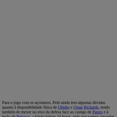
Para o jogo com os açorianos, Petit ainda tem algumas dúvidas
quanto à disponibilidade física de
Olinho
e
Omar Richards
, tendo
também de mexer no eixo da defesa face ao castigo de
Panzo
e à
lesão de
Petrasso
. «Ainda faltam 24 horas, pelo que vamos aguardar