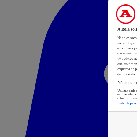
A Bola sol
Nós e os nos
no seu dispos
e os nossos pa
seu consentim
vê poderão não
qualquer mome
esquerda da p
de privacidad
Nós e os n
Utilizar dados
e/ou aceder a
estudos de au
Lista de parc