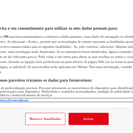
icita o seu consentimento para utilizar os seus dados pessoais para:
sos
298
parceiros armazenamos e acedemos a dados pessoais, como dados de navegação ou identif
itivo. Se selecionar «Aceito», permite que as tecnologias de rastreio suportem as finalidades apr
rceiros tratamos dados para as seguintes finalidades». Se, pelo contrário, selecionar «Rejeitar tud
ento, estas tecnologias serão desativadas. Se os rastreadores forem desativados, alguns conteúdo
 ser tão relevantes para si. Pode voltar a este menu para alterar as suas escolhas ou retirar o con
nto clicando na ligação Gerir preferências na parte inferior da página Web (ou no ícone na part
ágina, se aplicável). As suas escolhas serão aplicadas em Website. Para mais informação, consulte 
e.
ossos parceiros tratamos os dados para fornecermos:
 de geolocalização precisos. Procurar ativamente as características do dispositivo para identifica
 informações num dispositivo. Publicidade e conteúdos personalizados, medição de publicidade e
diência e desenvolvimento de serviços.
eiros (fornecedores)
Mostrar finalidades
Aceito