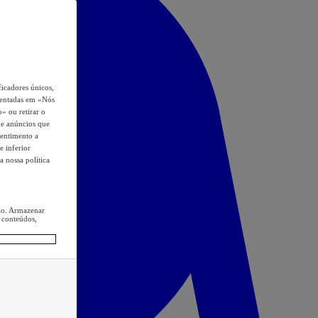
icadores únicos,
esentadas em «Nós
o» ou retirar o
s e anúncios que
sentimento a
e inferior
a nossa política
ção. Armazenar
 conteúdos,