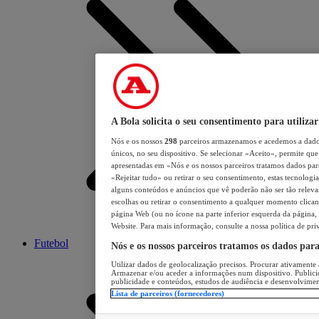
A Bola solicita o seu consentimento para utilizar
Nós e os nossos
298
parceiros armazenamos e acedemos a dados
únicos, no seu dispositivo. Se selecionar «Aceito», permite que 
apresentadas em «Nós e os nossos parceiros tratamos dados para 
«Rejeitar tudo» ou retirar o seu consentimento, estas tecnologia
alguns conteúdos e anúncios que vê poderão não ser tão relevant
escolhas ou retirar o consentimento a qualquer momento clicand
página Web (ou no ícone na parte inferior esquerda da página, s
Website. Para mais informação, consulte a nossa política de pri
Futebol
Nós e os nossos parceiros tratamos os dados par
Utilizar dados de geolocalização precisos. Procurar ativamente a
Armazenar e/ou aceder a informações num dispositivo. Publici
publicidade e conteúdos, estudos de audiência e desenvolvimen
Lista de parceiros (fornecedores)