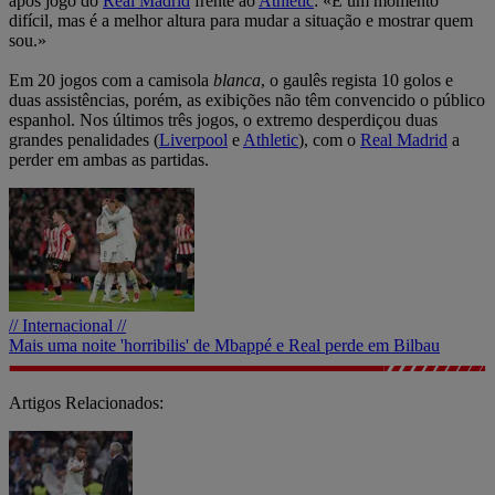
após jogo do
Real Madrid
frente ao
Athletic
: «É um momento
difícil, mas é a melhor altura para mudar a situação e mostrar quem
sou.»
Em 20 jogos com a camisola
blanca
, o gaulês regista 10 golos e
duas assistências, porém, as exibições não têm convencido o público
espanhol. Nos últimos três jogos, o extremo desperdiçou duas
grandes penalidades (
Liverpool
e
Athletic
), com o
Real Madrid
a
perder em ambas as partidas.
// Internacional //
Mais uma noite 'horribilis' de Mbappé e Real perde em Bilbau
Artigos Relacionados: