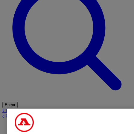
Entrar
Últimas
Mercado
Opinião
iGaming Hub
A BOLA SUGERE
Barba
e Cabelo