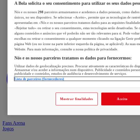
A Bola solicita o seu consentimento para utilizar os seus dados pes
Nós e os nossos
298
parceiros armazenamos e acedemos a dados pessoais, como dados 
únicos, no seu dispositivo. Se selecionar «Aceito», permite que as tecnologias de rastre
apresentadas em «Nós e os nossos parceiros tratamos dados para as seguintes finalidades
«Rejeitar tudo» ou retirar o seu consentimento, estas tecnologias serão desativadas. Se 
alguns conteúdos e anúncios que vê poderão não ser tão relevantes para si. Pode voltar 
escolhas ou retirar o consentimento a qualquer momento clicando na ligação Gerir prefe
página Web (ou no ícone na parte inferior esquerda da página, se aplicável). As suas e
Website. Para mais informação, consulte a nossa política de privacidade.
Nós e os nossos parceiros tratamos os dados para fornecermos:
Utilizar dados de geolocalização precisos. Procurar ativamente as características do disp
Armazenar e/ou aceder a informações num dispositivo. Publicidade e conteúdos perso
publicidade e conteúdos, estudos de audiência e desenvolvimento de serviços.
Lista de parceiros (fornecedores)
Mostrar finalidades
Aceito
Fans Arena
Jogos