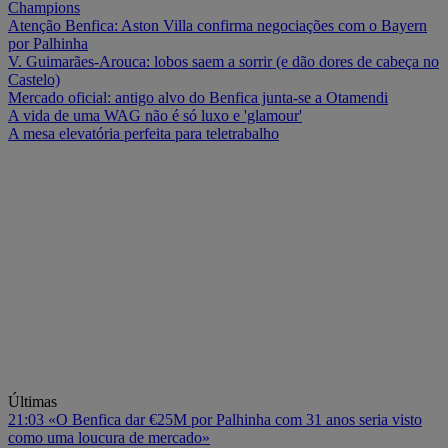
Champions
Atenção Benfica: Aston Villa confirma negociações com o Bayern
por Palhinha
V. Guimarães-Arouca: lobos saem a sorrir (e dão dores de cabeça no
Castelo)
Mercado oficial: antigo alvo do Benfica junta-se a Otamendi
A vida de uma WAG não é só luxo e 'glamour'
A mesa elevatória perfeita para teletrabalho
Últimas
21:03
«O Benfica dar €25M por Palhinha com 31 anos seria visto
como uma loucura de mercado»