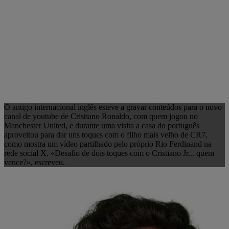
O antigo internacional inglês esteve a gravar conteúdos para o novo
canal de youtube de Cristiano Ronaldo, com quem jogou no
Manchester United, e durante uma visita a casa do português
aproveitou para dar uns toques com o filho mais velho de CR7,
como mostra um vídeo partilhado pelo próprio Rio Ferdinand na
rede social X. «Desafio de dois toques com o Cristiano Jr... quem
vence?», escreveu.