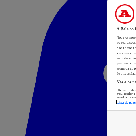
A Bola sol
Nós e os nos
no seu dispos
e os nossos pa
seu consentim
vê poderão não
qualquer mome
esquerda da p
de privacidad
Nós e os n
Utilizar dados
e/ou aceder a
estudos de au
Lista de parc