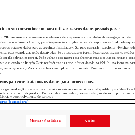
icita o seu consentimento para utilizar os seus dados pessoais para:
sos
298
parceiros armazenamos e acedemos a dados pessoais, como dados de navegação ou identif
itivo. Se selecionar «Aceito», permite que as tecnologias de rastreio suportem as finalidades apr
rceiros tratamos dados para as seguintes finalidades». Se, pelo contrário, selecionar «Rejeitar tud
ento, estas tecnologias serão desativadas. Se os rastreadores forem desativados, alguns conteúdo
 ser tão relevantes para si. Pode voltar a este menu para alterar as suas escolhas ou retirar o con
nto clicando na ligação Gerir preferências na parte inferior da página Web (ou no ícone na part
ágina, se aplicável). As suas escolhas serão aplicadas em Website. Para mais informação, consulte 
e.
ossos parceiros tratamos os dados para fornecermos:
 de geolocalização precisos. Procurar ativamente as características do dispositivo para identifica
 informações num dispositivo. Publicidade e conteúdos personalizados, medição de publicidade e
diência e desenvolvimento de serviços.
eiros (fornecedores)
Mostrar finalidades
Aceito