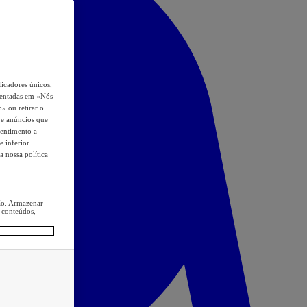
icadores únicos,
esentadas em «Nós
o» ou retirar o
s e anúncios que
sentimento a
e inferior
a nossa política
ção. Armazenar
 conteúdos,