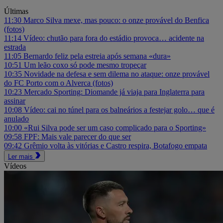
Últimas
11:30
Marco Silva mexe, mas pouco: o onze provável do Benfica
(fotos)
11:14
Vídeo: chutão para fora do estádio provoca… acidente na
estrada
11:05
Bernardo feliz pela estreia após semana «dura»
10:51
Um leão coxo só pode mesmo tropeçar
10:35
Novidade na defesa e sem dilema no ataque: onze provável
do FC Porto com o Alverca (fotos)
10:23
Mercado Sporting: Diomande já viaja para Inglaterra para
assinar
10:08
Vídeo: cai no túnel para os balneários a festejar golo… que é
anulado
10:00
«Rui Silva pode ser um caso complicado para o Sporting»
09:58
FPF: Mais vale parecer do que ser
09:42
Grêmio volta às vitórias e Castro respira, Botafogo empata
Ler mais
Vídeos