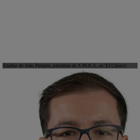
Análise de João Pimpim, jornalista de A BOLA, ao 'El Clásico'