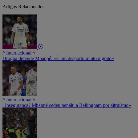
Artigos Relacionados:
// Internacional //
Drogba defende Mbappé: «É um desporto muito ingrato»
// Internacional //
«Insegurança? Mbappé cedeu penálti a Bellingham por altruísmo»