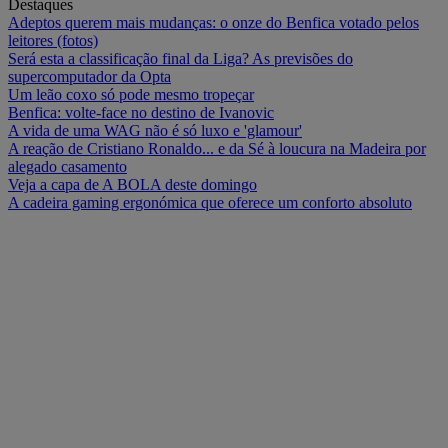
Destaques
Adeptos querem mais mudanças: o onze do Benfica votado pelos
leitores (fotos)
Será esta a classificação final da Liga? As previsões do
supercomputador da Opta
Um leão coxo só pode mesmo tropeçar
Benfica: volte-face no destino de Ivanovic
A vida de uma WAG não é só luxo e 'glamour'
A reação de Cristiano Ronaldo... e da Sé à loucura na Madeira por
alegado casamento
Veja a capa de A BOLA deste domingo
A cadeira gaming ergonómica que oferece um conforto absoluto