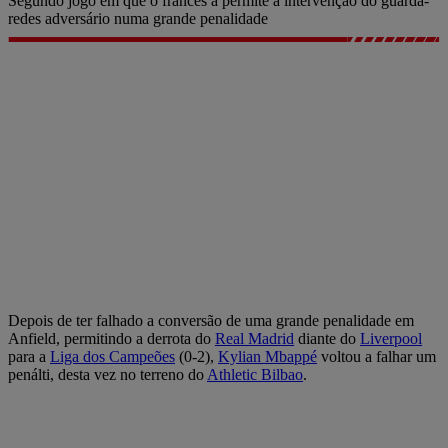
Segundo jogo em que o francês a permite a intervenção do guarda-
redes adversário numa grande penalidade
Depois de ter falhado a conversão de uma grande penalidade em
Anfield, permitindo a derrota do
Real Madrid
diante do
Liverpool
para a
Liga dos Campeões
(0-2),
Kylian Mbappé
voltou a falhar um
penálti, desta vez no terreno do
Athletic Bilbao
.