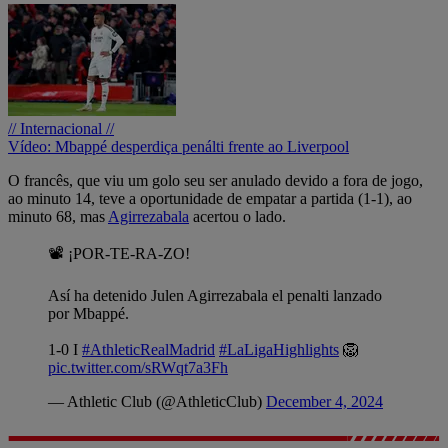
// Internacional //
Vídeo: Mbappé desperdiça penálti frente ao Liverpool
O francês, que viu um golo seu ser anulado devido a fora de jogo,
ao minuto 14, teve a oportunidade de empatar a partida (1-1), ao
minuto 68, mas
Agirrezabala
acertou o lado.
📽️ ¡POR-TE-RA-ZO!
Así ha detenido Julen Agirrezabala el penalti lanzado
por Mbappé.
1-0 I
#AthleticRealMadrid
#LaLigaHighlights
🦁
pic.twitter.com/sRWqt7a3Fh
— Athletic Club (@AthleticClub)
December 4, 2024