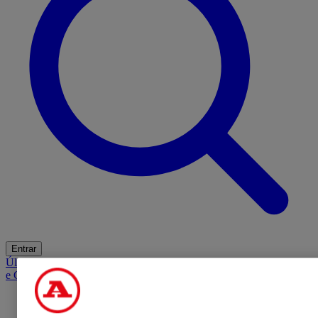
Entrar
Últimas
Mercado
Opinião
iGaming Hub
A BOLA SUGERE
Barba
e Cabelo