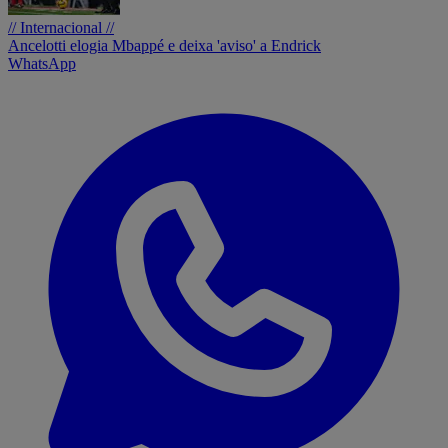
// Internacional //
Ancelotti elogia Mbappé e deixa 'aviso' a Endrick
WhatsApp