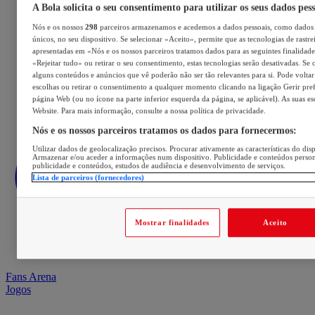
A Bola solicita o seu consentimento para utilizar os seus dados pes
Nós e os nossos
298
parceiros armazenamos e acedemos a dados pessoais, como dados 
únicos, no seu dispositivo. Se selecionar «Aceito», permite que as tecnologias de rastre
apresentadas em «Nós e os nossos parceiros tratamos dados para as seguintes finalidades
«Rejeitar tudo» ou retirar o seu consentimento, estas tecnologias serão desativadas. Se 
alguns conteúdos e anúncios que vê poderão não ser tão relevantes para si. Pode voltar 
escolhas ou retirar o consentimento a qualquer momento clicando na ligação Gerir prefe
página Web (ou no ícone na parte inferior esquerda da página, se aplicável). As suas e
Website. Para mais informação, consulte a nossa política de privacidade.
Nós e os nossos parceiros tratamos os dados para fornecermos:
Utilizar dados de geolocalização precisos. Procurar ativamente as características do disp
Armazenar e/ou aceder a informações num dispositivo. Publicidade e conteúdos perso
publicidade e conteúdos, estudos de audiência e desenvolvimento de serviços.
Lista de parceiros (fornecedores)
Mostrar finalidades
Aceito
Fans Arena
Jogos