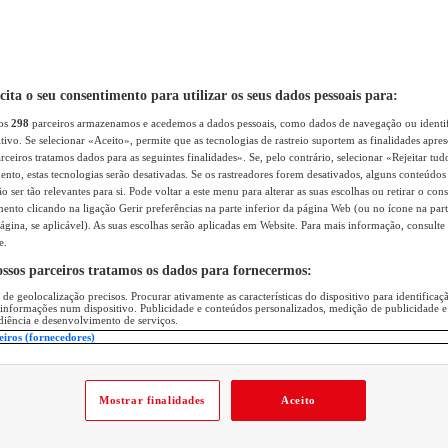
icita o seu consentimento para utilizar os seus dados pessoais para:
sos
298
parceiros armazenamos e acedemos a dados pessoais, como dados de navegação ou identif
itivo. Se selecionar «Aceito», permite que as tecnologias de rastreio suportem as finalidades apr
rceiros tratamos dados para as seguintes finalidades». Se, pelo contrário, selecionar «Rejeitar tud
ento, estas tecnologias serão desativadas. Se os rastreadores forem desativados, alguns conteúdo
 ser tão relevantes para si. Pode voltar a este menu para alterar as suas escolhas ou retirar o con
nto clicando na ligação Gerir preferências na parte inferior da página Web (ou no ícone na part
ágina, se aplicável). As suas escolhas serão aplicadas em Website. Para mais informação, consulte 
e.
ossos parceiros tratamos os dados para fornecermos:
 de geolocalização precisos. Procurar ativamente as características do dispositivo para identifica
 informações num dispositivo. Publicidade e conteúdos personalizados, medição de publicidade e
diência e desenvolvimento de serviços.
eiros (fornecedores)
Mostrar finalidades
Aceito