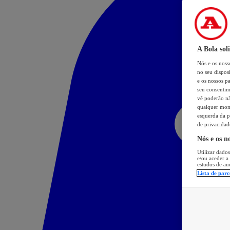
A Bola sol
Nós e os nos
no seu dispos
e os nossos pa
seu consentim
vê poderão não
qualquer mome
esquerda da p
de privacidad
Nós e os n
Utilizar dados
e/ou aceder a
estudos de au
Lista de parc