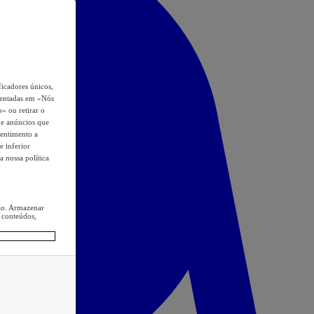
icadores únicos,
esentadas em «Nós
o» ou retirar o
s e anúncios que
sentimento a
e inferior
a nossa política
ção. Armazenar
 conteúdos,