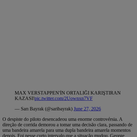
MAX VERSTAPPEN'İN ORTALIĞI KARIŞTIRAN
KAZASI!
pic.twitter.com/2Uownxn7VF
— Sarı Bayrak (@saribayrak)
June 27, 2026
O despiste do piloto desencadeou uma enorme controvérsia. A
direção de corrida demorou a tomar uma decisão clara, passando de
uma bandeira amarela para uma dupla bandeira amarela momentos
depois. Foi nesse curto intervalo que a situação mudou. George