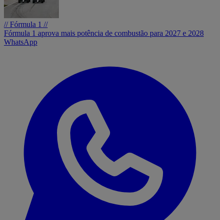
// Fórmula 1 //
Fórmula 1 aprova mais potência de combustão para 2027 e 2028
WhatsApp