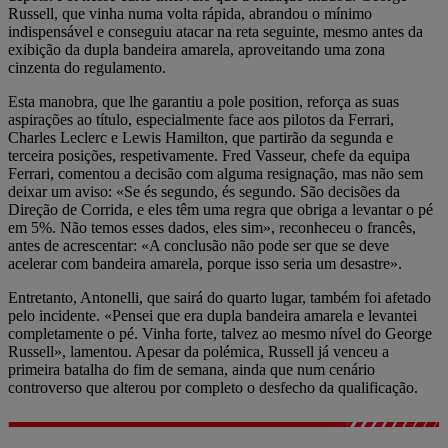
Russell, que vinha numa volta rápida, abrandou o mínimo
indispensável e conseguiu atacar na reta seguinte, mesmo antes da
exibição da dupla bandeira amarela, aproveitando uma zona
cinzenta do regulamento.
Esta manobra, que lhe garantiu a pole position, reforça as suas
aspirações ao título, especialmente face aos pilotos da Ferrari,
Charles Leclerc e Lewis Hamilton, que partirão da segunda e
terceira posições, respetivamente. Fred Vasseur, chefe da equipa
Ferrari, comentou a decisão com alguma resignação, mas não sem
deixar um aviso: «Se és segundo, és segundo. São decisões da
Direção de Corrida, e eles têm uma regra que obriga a levantar o pé
em 5%. Não temos esses dados, eles sim», reconheceu o francês,
antes de acrescentar: «A conclusão não pode ser que se deve
acelerar com bandeira amarela, porque isso seria um desastre».
Entretanto, Antonelli, que sairá do quarto lugar, também foi afetado
pelo incidente. «Pensei que era dupla bandeira amarela e levantei
completamente o pé. Vinha forte, talvez ao mesmo nível do George
Russell», lamentou. Apesar da polémica, Russell já venceu a
primeira batalha do fim de semana, ainda que num cenário
controverso que alterou por completo o desfecho da qualificação.