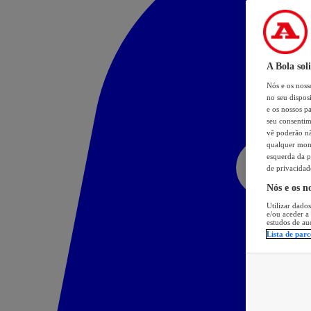
A Bola sol
Nós e os nos
no seu dispos
e os nossos pa
seu consentim
vê poderão não
qualquer mome
esquerda da p
de privacidad
Nós e os n
Utilizar dados
e/ou aceder a
estudos de au
Lista de parc