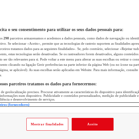
icita o seu consentimento para utilizar os seus dados pessoais para:
sos
298
parceiros armazenamos e acedemos a dados pessoais, como dados de navegação ou identif
itivo. Se selecionar «Aceito», permite que as tecnologias de rastreio suportem as finalidades apr
rceiros tratamos dados para as seguintes finalidades». Se, pelo contrário, selecionar «Rejeitar tud
ento, estas tecnologias serão desativadas. Se os rastreadores forem desativados, alguns conteúdo
 ser tão relevantes para si. Pode voltar a este menu para alterar as suas escolhas ou retirar o con
nto clicando na ligação Gerir preferências na parte inferior da página Web (ou no ícone na part
ágina, se aplicável). As suas escolhas serão aplicadas em Website. Para mais informação, consulte 
e.
ossos parceiros tratamos os dados para fornecermos:
 de geolocalização precisos. Procurar ativamente as características do dispositivo para identifica
 informações num dispositivo. Publicidade e conteúdos personalizados, medição de publicidade e
diência e desenvolvimento de serviços.
eiros (fornecedores)
Mostrar finalidades
Aceito