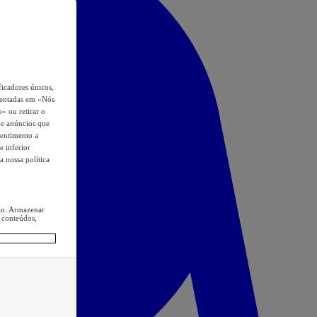
icadores únicos,
esentadas em «Nós
o» ou retirar o
s e anúncios que
sentimento a
e inferior
a nossa política
ção. Armazenar
 conteúdos,