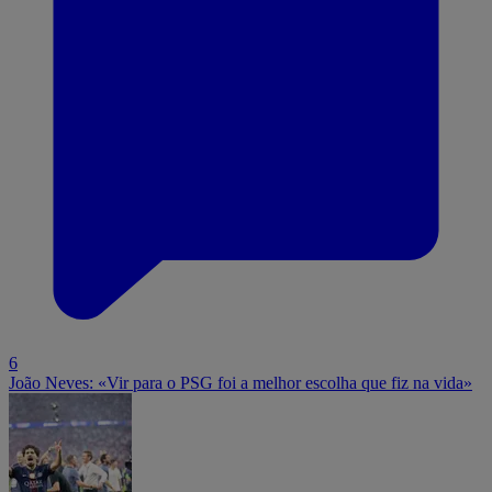
6
João Neves: «Vir para o PSG foi a melhor escolha que fiz na vida»