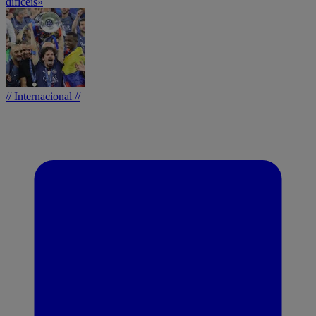
difíceis»
// Internacional //