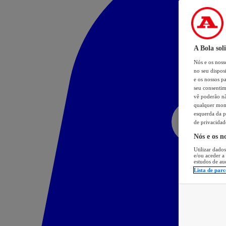
A Bola sol
Nós e os nos
no seu dispos
e os nossos pa
seu consentim
vê poderão não
qualquer mome
esquerda da p
de privacidad
Nós e os n
Utilizar dados
e/ou aceder a
estudos de au
Lista de parc