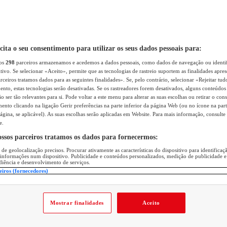
icita o seu consentimento para utilizar os seus dados pessoais para:
sos
298
parceiros armazenamos e acedemos a dados pessoais, como dados de navegação ou identif
itivo. Se selecionar «Aceito», permite que as tecnologias de rastreio suportem as finalidades apr
rceiros tratamos dados para as seguintes finalidades». Se, pelo contrário, selecionar «Rejeitar tud
ento, estas tecnologias serão desativadas. Se os rastreadores forem desativados, alguns conteúdo
 ser tão relevantes para si. Pode voltar a este menu para alterar as suas escolhas ou retirar o con
nto clicando na ligação Gerir preferências na parte inferior da página Web (ou no ícone na part
ágina, se aplicável). As suas escolhas serão aplicadas em Website. Para mais informação, consulte 
e.
ossos parceiros tratamos os dados para fornecermos:
 de geolocalização precisos. Procurar ativamente as características do dispositivo para identifica
 informações num dispositivo. Publicidade e conteúdos personalizados, medição de publicidade e
diência e desenvolvimento de serviços.
eiros (fornecedores)
Mostrar finalidades
Aceito