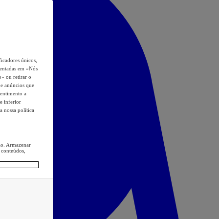
icadores únicos,
esentadas em «Nós
o» ou retirar o
s e anúncios que
sentimento a
e inferior
a nossa política
ção. Armazenar
 conteúdos,