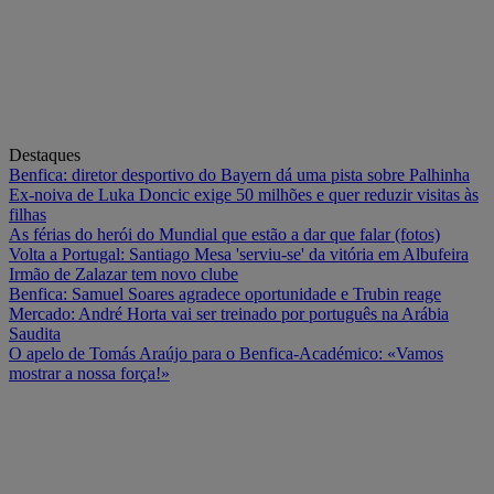
Destaques
Benfica: diretor desportivo do Bayern dá uma pista sobre Palhinha
Ex-noiva de Luka Doncic exige 50 milhões e quer reduzir visitas às
filhas
As férias do herói do Mundial que estão a dar que falar (fotos)
Volta a Portugal: Santiago Mesa 'serviu-se' da vitória em Albufeira
Irmão de Zalazar tem novo clube
Benfica: Samuel Soares agradece oportunidade e Trubin reage
Mercado: André Horta vai ser treinado por português na Arábia
Saudita
O apelo de Tomás Araújo para o Benfica-Académico: «Vamos
mostrar a nossa força!»