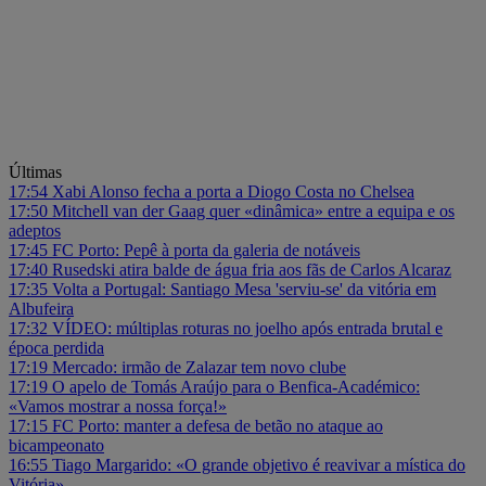
Últimas
17:54
Xabi Alonso fecha a porta a Diogo Costa no Chelsea
17:50
Mitchell van der Gaag quer «dinâmica» entre a equipa e os
adeptos
17:45
FC Porto: Pepê à porta da galeria de notáveis
17:40
Rusedski atira balde de água fria aos fãs de Carlos Alcaraz
17:35
Volta a Portugal: Santiago Mesa 'serviu-se' da vitória em
Albufeira
17:32
VÍDEO: múltiplas roturas no joelho após entrada brutal e
época perdida
17:19
Mercado: irmão de Zalazar tem novo clube
17:19
O apelo de Tomás Araújo para o Benfica-Académico:
«Vamos mostrar a nossa força!»
17:15
FC Porto: manter a defesa de betão no ataque ao
bicampeonato
16:55
Tiago Margarido: «O grande objetivo é reavivar a mística do
Vitória»