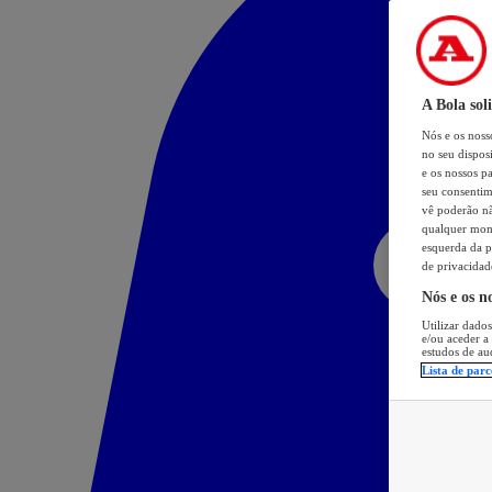
A Bola sol
Nós e os nos
no seu dispos
e os nossos pa
seu consentim
vê poderão não
qualquer mome
esquerda da p
de privacidad
Nós e os n
Utilizar dados
e/ou aceder a
estudos de au
Lista de parc