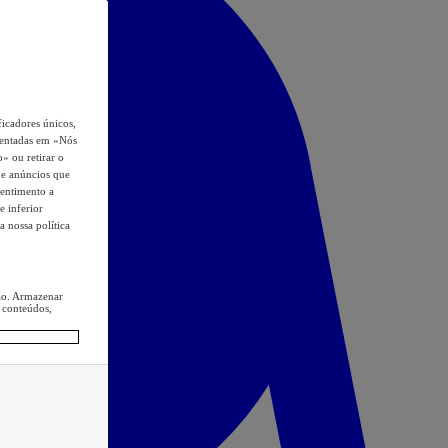
icadores únicos,
esentadas em «Nós
o» ou retirar o
s e anúncios que
sentimento a
e inferior
a nossa política
ção. Armazenar
 conteúdos,