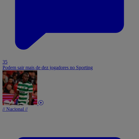
35
Podem sair mais de dez jogadores no Sporting
// Nacional //