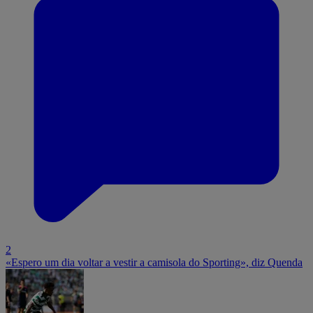
2
«Espero um dia voltar a vestir a camisola do Sporting», diz Quenda