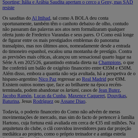
Sporting: Itália e Arábia Saudita apertam o cerco a Geny, mas SAD
resiste
Os sauditas do
Al Ittihad
, tal como A BOLA deu conta
oportunamente, também têm o canhoto debaixo de olho, contudo
não passaram das palavras aos atos nem formalizaram qualquer
oferta junto de Frederico Varandas e seus pares. O Como está longe
de figurar entre os mais prestigiados emblemas do panorama
transalpino, mas nos últimos anos, nomeadamente desde a entrada
do timoneiro espanhol, escalou uma montanha de prestígio. Contra
as previsões mais céticas, alcançou um sensacional quarto lugar na
Série A em 2025/26, garantindo entrada direta na
Champions
, o que
lhe conferirá um balão de oxigénio financeiro entre €35M e €50M.
Além disso, embora a quantia não seja avultada, há a perspetiva de o
hispano-argentino
Nico Paz
regressar ao
Real Madrid
por €9M.
Existem outros nomes que, face ao brilharete na época recém-
terminada, podem abandonar os
lariani
, casos de
Jean Butez
,
Jacobo Ramón
,
Lucas da Cunha
,
Maxence Caqueret
,
Douvikas
,
Baturina
, Jesus
Rodríguez
ou
Assane Diao
.
Todavia, o poderio financeiro do Como não advém de meras
movimentações de mercado, mas sim do facto de pertencer à família
Hartono, cuja fortuna está avaliada em cerca de €35 mil milhões. Na
arquitetura do clube, o clã convidou investidores para dar projeção
mediática ao projeto, como o próprio treinador e a antiga estrela