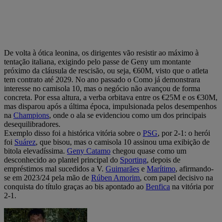
De volta à ótica leonina, os dirigentes vão resistir ao máximo à
tentação italiana, exigindo pelo passe de Geny um montante
próximo da cláusula de rescisão, ou seja, €60M, visto que o atleta
tem contrato até 2029. No ano passado o Como já demonstrara
interesse no camisola 10, mas o negócio não avançou de forma
concreta. Por essa altura, a verba orbitava entre os €25M e os €30M,
mas disparou após a última época, impulsionada pelos desempenhos
na
Champions
, onde o ala se evidenciou como um dos principais
desequilibradores.
Exemplo disso foi a histórica vitória sobre o
PSG
, por 2-1: o herói
foi
Suárez
, que bisou, mas o camisola 10 assinou uma exibição de
bitola elevadíssima.
Geny Catamo
chegou quase como um
desconhecido ao plantel principal do
Sporting
, depois de
empréstimos mal sucedidos a V.
Guimarães
e
Marítimo
, afirmando-
se em 2023/24 pela mão de
Rúben Amorim
, com papel decisivo na
conquista do título graças ao bis apontado ao
Benfica
na vitória por
2-1.