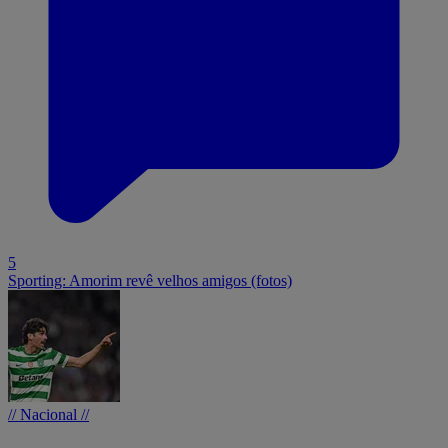
5
Sporting: Amorim revê velhos amigos (fotos)
// Nacional //