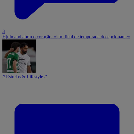
3
Hjulmand abriu o coração: «Um final de temporada decepcionante»
// Estrelas & Lifestyle //