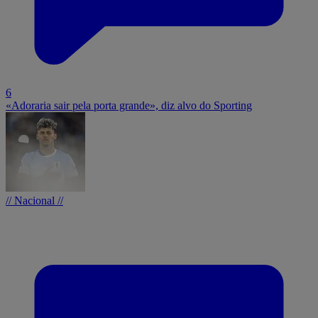
6
«Adoraria sair pela porta grande», diz alvo do Sporting
// Nacional //