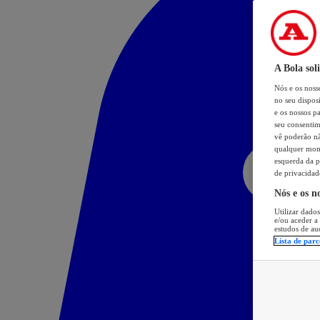
A Bola sol
Nós e os nos
no seu dispos
e os nossos pa
seu consentim
vê poderão não
qualquer mome
esquerda da p
de privacidad
Nós e os n
Utilizar dados
e/ou aceder a
estudos de au
Lista de parc