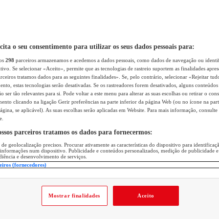
icita o seu consentimento para utilizar os seus dados pessoais para:
sos
298
parceiros armazenamos e acedemos a dados pessoais, como dados de navegação ou identif
itivo. Se selecionar «Aceito», permite que as tecnologias de rastreio suportem as finalidades apr
rceiros tratamos dados para as seguintes finalidades». Se, pelo contrário, selecionar «Rejeitar tud
ento, estas tecnologias serão desativadas. Se os rastreadores forem desativados, alguns conteúdo
 ser tão relevantes para si. Pode voltar a este menu para alterar as suas escolhas ou retirar o con
nto clicando na ligação Gerir preferências na parte inferior da página Web (ou no ícone na part
ágina, se aplicável). As suas escolhas serão aplicadas em Website. Para mais informação, consulte 
e.
ossos parceiros tratamos os dados para fornecermos:
 de geolocalização precisos. Procurar ativamente as características do dispositivo para identifica
 informações num dispositivo. Publicidade e conteúdos personalizados, medição de publicidade e
diência e desenvolvimento de serviços.
eiros (fornecedores)
Mostrar finalidades
Aceito