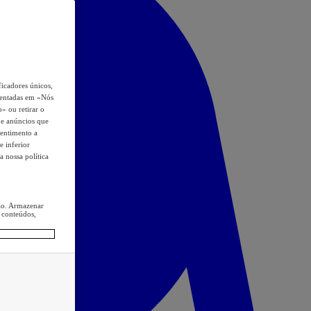
icadores únicos,
esentadas em «Nós
o» ou retirar o
s e anúncios que
sentimento a
e inferior
a nossa política
ção. Armazenar
 conteúdos,