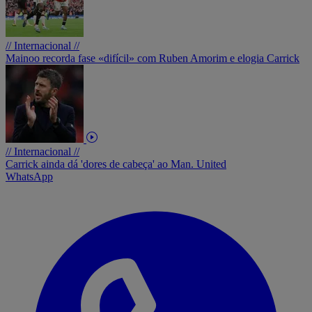
// Internacional //
Mainoo recorda fase «difícil» com Ruben Amorim e elogia Carrick
// Internacional //
Carrick ainda dá 'dores de cabeça' ao Man. United
WhatsApp