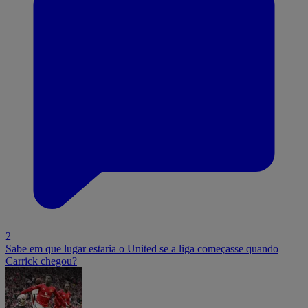
2
Sabe em que lugar estaria o United se a liga começasse quando
Carrick chegou?